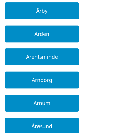
Årby
Arden
Arentsminde
Arnborg
Arnum
Årøsund