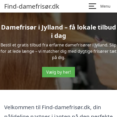
Find-damefrisør.dk
Menu
Damefrisør i Jylland – få lokale tilbud
i dag
Bestil et gratis tilbud fra erfarne damefrisører i Jylland. Slip
for at lede længe – vi matcher dig med dygtige frisører tæt
på dig.
Vælg by her!
Velkommen til Find-damefrisør.dk, din
pålidelige partner i jagten på den perfekte