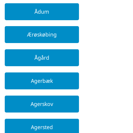
Ådum
Ærøskøbing
Ågård
Agerbæk
Agerskov
Agersted