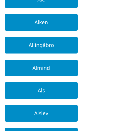
Alken
Allingåbro
Almind
Als
Alslev