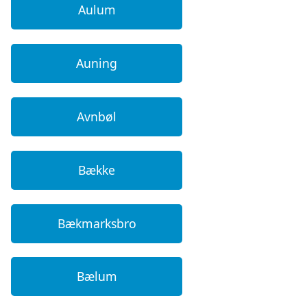
Aulum
Auning
Avnbøl
Bække
Bækmarksbro
Bælum