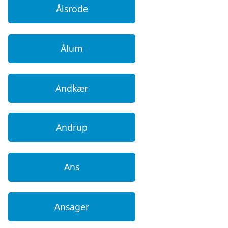
Ålsrode
Ålum
Andkær
Andrup
Ans
Ansager