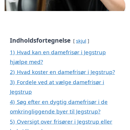
Indholdsfortegnelse
skjul
1)
Hvad kan en damefrisør i Jegstrup
hjælpe med?
2)
Hvad koster en damefrisør i Jegstrup?
3)
Fordele ved at vælge damefrisør i
Jegstrup
4)
Søg efter en dygtig damefrisør i de
omkringliggende byer til Jegstrup?
5)
Oversigt over frisører i Jegstrup eller