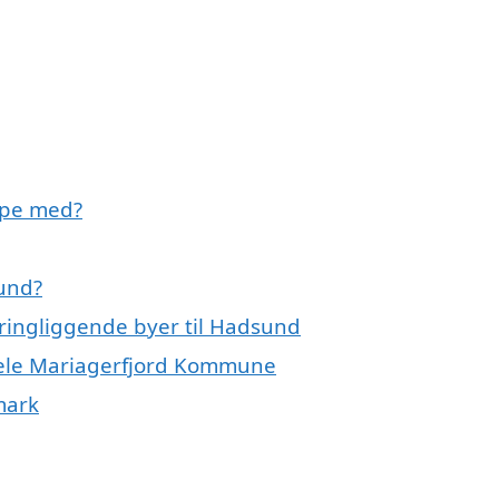
lpe med?
sund?
kringliggende byer til Hadsund
 hele Mariagerfjord Kommune
mark