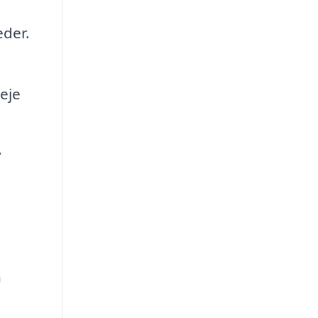
eder.
eje
v
n