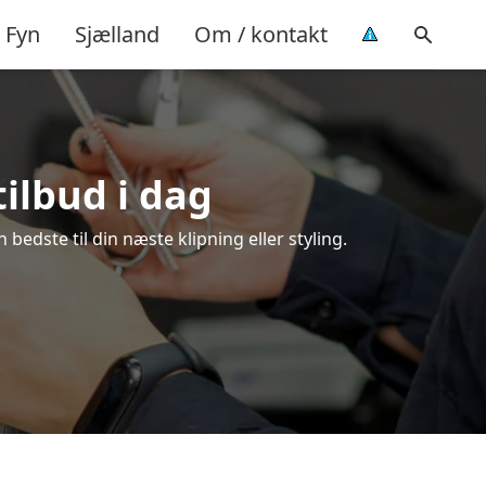
Fyn
Sjælland
Om / kontakt
tilbud i dag
edste til din næste klipning eller styling.