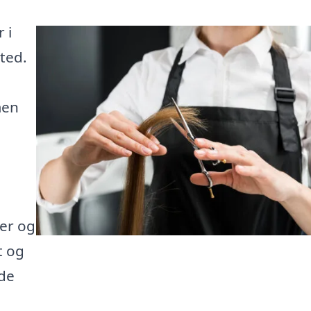
 i
ted.
men
er og
t og
nde