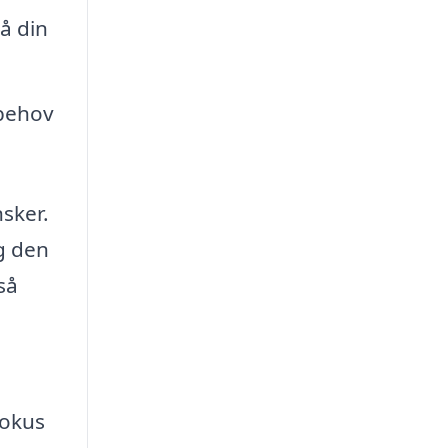
å din
 behov
nsker.
ig den
så
fokus