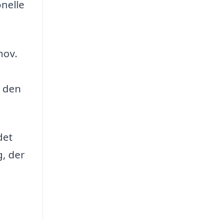
onelle
hov.
e den
det
g, der