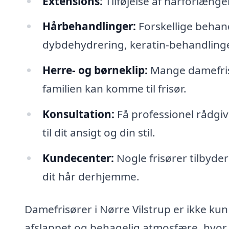
Extensions:
Tilføjelse af hårforlænge
Hårbehandlinger:
Forskellige behand
dybdehydrering, keratin-behandling
Herre- og børneklip:
Mange damefrisø
familien kan komme til frisør.
Konsultation:
Få professionel rådgiv
til dit ansigt og din stil.
Kundecenter:
Nogle frisører tilbyder
dit hår derhjemme.
Damefrisører i Nørre Vilstrup er ikke k
afslappet og behagelig atmosfære, hvor du 