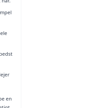
 hår.
empel
ele
 bedst
lejer
be en
gtigt