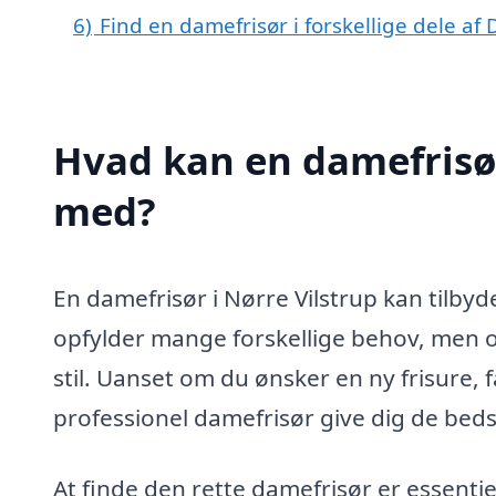
6)
Find en damefrisør i forskellige dele a
Hvad kan en damefrisør
med?
En damefrisør i Nørre Vilstrup kan tilbyde
opfylder mange forskellige behov, men 
stil. Uanset om du ønsker en ny frisure, fa
professionel damefrisør give dig de beds
At finde den rette damefrisør er essentiel