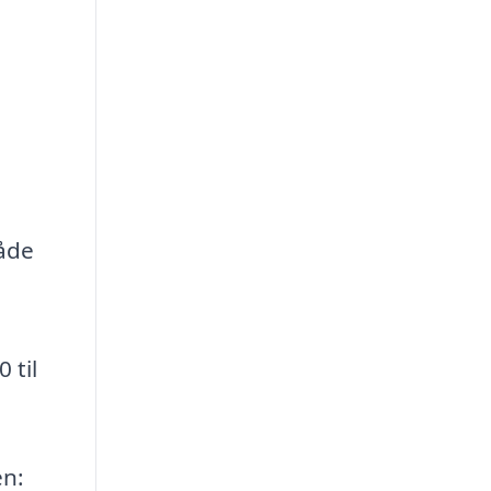
både
 til
en: