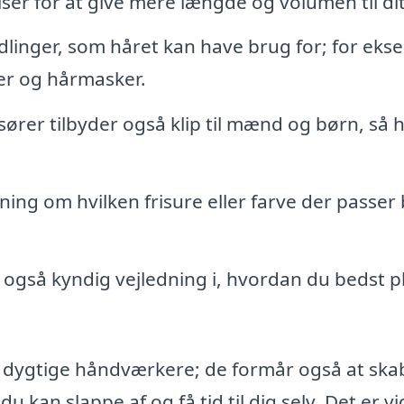
lser for at give mere længde og volumen til dit
linger, som håret kan have brug for; for eks
er og hårmasker.
rer tilbyder også klip til mænd og børn, så h
ning om hvilken frisure eller farve der passer
 også kyndig vejledning i, hvordan du bedst p
un dygtige håndværkere; de formår også at ska
kan slappe af og få tid til dig selv. Det er vi