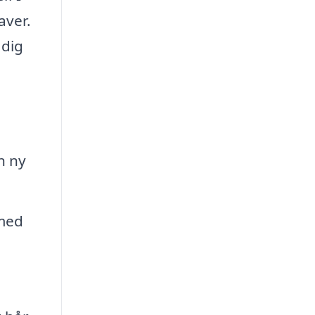
aver.
 dig
n ny
 med