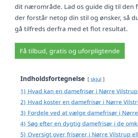
dit nærområde. Lad os guide dig til den f
der forstår netop din stil og ønsker, så d
gå tilfreds derfra med et flot resultat.
Få tilbud, gratis og uforpligtende
Indholdsfortegnelse
skjul
1)
Hvad kan en damefrisør i Nørre Vilstru
2)
Hvad koster en damefrisør i Nørre Vilst
3)
Fordele ved at vælge damefrisør i Nørre
4)
Søg efter en dygtig damefrisør i de omkr
5)
Oversigt over frisører i Nørre Vilstrup 