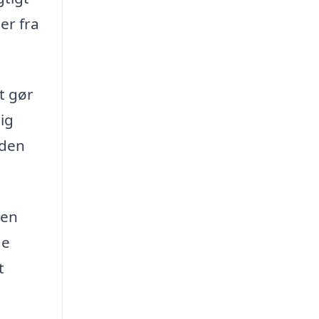
er fra
t gør
dig
eden
 en
ge
t