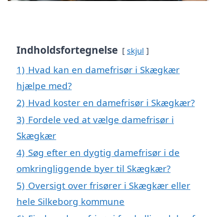
Indholdsfortegnelse
skjul
1)
Hvad kan en damefrisør i Skægkær
hjælpe med?
2)
Hvad koster en damefrisør i Skægkær?
3)
Fordele ved at vælge damefrisør i
Skægkær
4)
Søg efter en dygtig damefrisør i de
omkringliggende byer til Skægkær?
5)
Oversigt over frisører i Skægkær eller
hele Silkeborg kommune