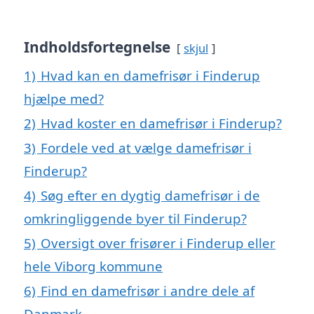
Indholdsfortegnelse
skjul
1)
Hvad kan en damefrisør i Finderup
hjælpe med?
2)
Hvad koster en damefrisør i Finderup?
3)
Fordele ved at vælge damefrisør i
Finderup?
4)
Søg efter en dygtig damefrisør i de
omkringliggende byer til Finderup?
5)
Oversigt over frisører i Finderup eller
hele Viborg kommune
6)
Find en damefrisør i andre dele af
Danmark