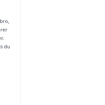
ebro,
orer
r.
is du