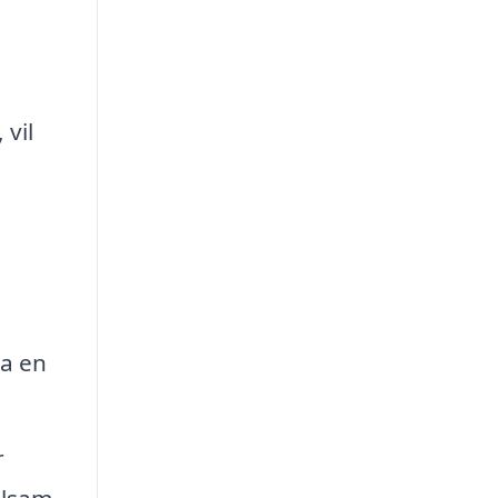
 vil
ra en
r
lsam,