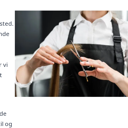
sted.
inde
 vi
t
nde
il og