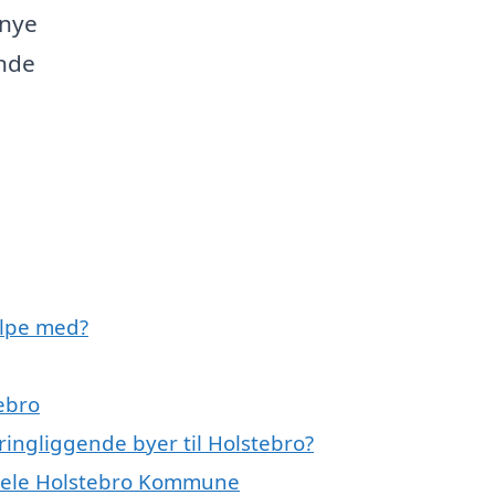
 nye
inde
ælpe med?
ebro
ringliggende byer til Holstebro?
r hele Holstebro Kommune