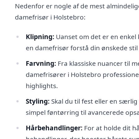
Nedenfor er nogle af de mest almindelige
damefrisør i Holstebro:
Klipning:
Uanset om det er en enkel kl
en damefrisør forstå din ønskede stil
Farvning:
Fra klassiske nuancer til m
damefrisører i Holstebro profession
highlights.
Styling:
Skal du til fest eller en særl
simpel føntørring til avancerede ops
Hårbehandlinger:
For at holde dit h
behandlinger, der booster hårets 