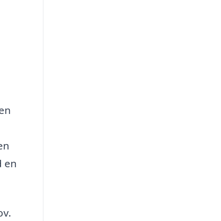
den
 en
d en
ov.