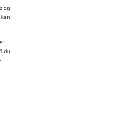
re og
t kan
er
så du
e