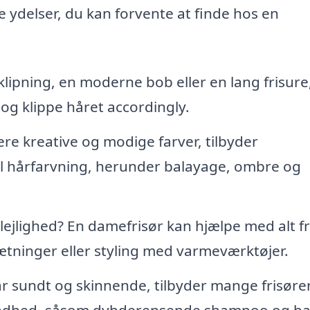
 ydelser, du kan forvente at finde hos en
ipning, en moderne bob eller en lang frisure,
 og klippe håret accordingly.
ere kreative og modige farver, tilbyder
el hårfarvning, herunder balayage, ombre og
ig lejlighed? En damefrisør kan hjælpe med alt f
ætninger eller styling med varmeværktøjer.
år sundt og skinnende, tilbyder mange frisøre
sundhed, såsom dybderensende shampoo og ba