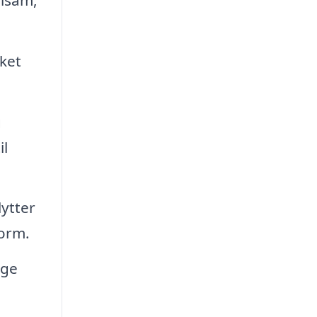
lket
g
il
lytter
form.
uge