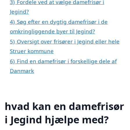
3)
Fordele ved at vælge damefrisør i
Jegind?
4)
Søg efter en dygtig damefrisør i de
omkringliggende byer til Jegind?
5)
Oversigt over frisører i Jegind eller hele
Struer kommune
6)
Find en damefrisør i forskellige dele af
Danmark
hvad kan en damefrisør
i Jegind hjælpe med?