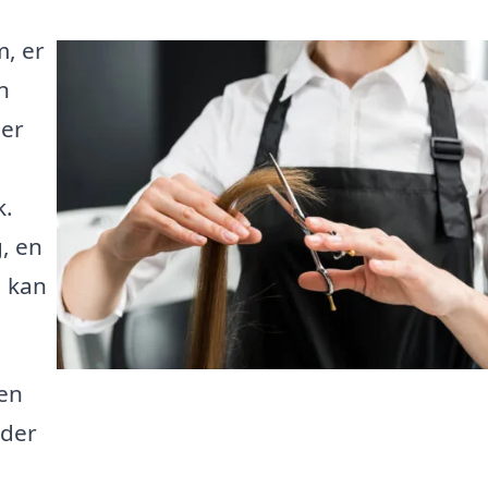
m, er
n
der
k.
, en
, kan
den
yder