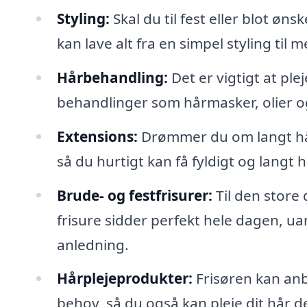
Styling:
Skal du til fest eller blot øn
kan lave alt fra en simpel styling ti
Hårbehandling:
Det er vigtigt at ple
behandlinger som hårmasker, olier og 
Extensions:
Drømmer du om langt hår?
så du hurtigt kan få fyldigt og langt h
Brude- og festfrisurer:
Til den store 
frisure sidder perfekt hele dagen, uan
anledning.
Hårplejeprodukter:
Frisøren kan anb
behov, så du også kan pleje dit hår 