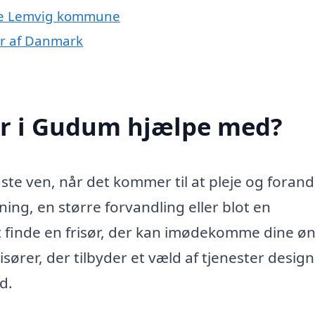
hele Lemvig kommune
er af Danmark
ør i Gudum hjælpe med?
e ven, når det kommer til at pleje og forand
ing, en større forvandling eller blot en
at finde en frisør, der kan imødekomme dine ø
rer, der tilbyder et væld af tjenester designe
d.