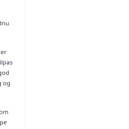
dnu
 er
ilpas
 god
g og
 om
lpe