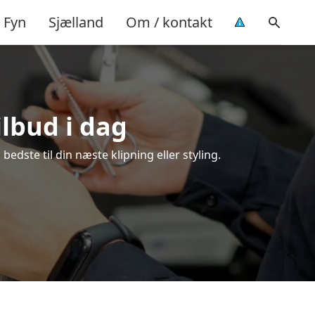
Fyn
Sjælland
Om / kontakt
ilbud i dag
edste til din næste klipning eller styling.