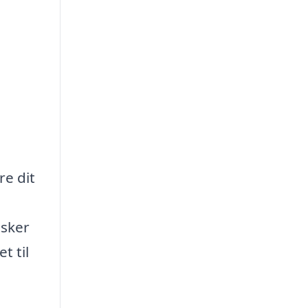
re dit
nsker
t til