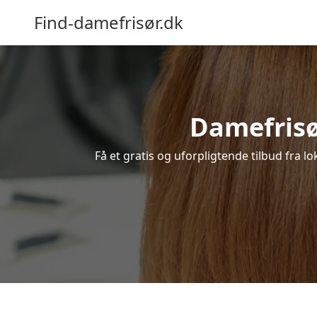
Find-damefrisør.dk
Damefrisør
Få et gratis og uforpligtende tilbud fra l