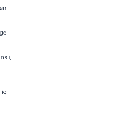
ren
ige
s i,
lig