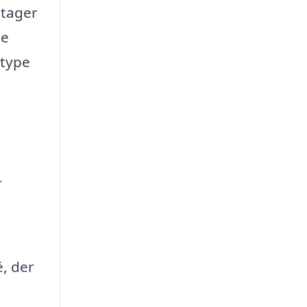
 tager
de
rtype
r
é, der