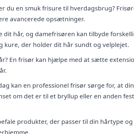
sker du en smuk frisure til hverdagsbrug? Frisø
l mere avancerede opsætninger.
je dit hår, og damefrisøren kan tilbyde forskell
kure, der holder dit hår sundt og velplejet.
 En frisør kan hjælpe med at sætte extension
år.
dag kan en professionel frisør sørge for, at din
set om det er til et bryllup eller en anden fest
efale produkter, der passer til din hårtype og
derhjemme.