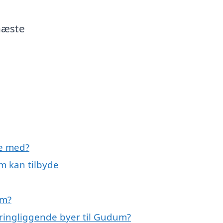
 næste
e med?
m kan tilbyde
um?
kringliggende byer til Gudum?