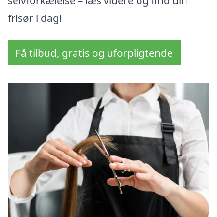
selvforkælelse – læs videre og find din
frisør i dag!
Få tilbud, gratis og uforpligtende