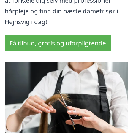
at forkæle dig selv med professionel
hårpleje og find din næste damefrisør i
Hejnsvig i dag!
Få tilbud, gratis og uforpligtende