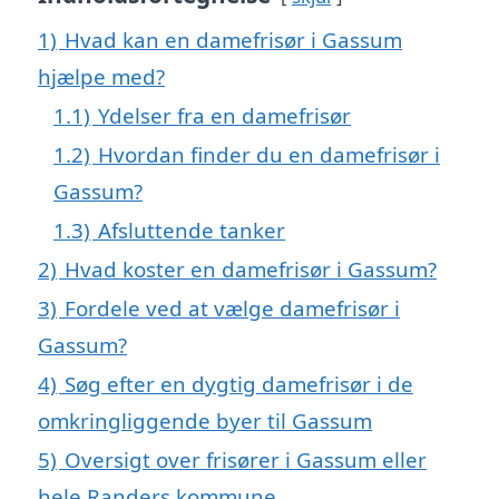
1)
Hvad kan en damefrisør i Gassum
hjælpe med?
1.1)
Ydelser fra en damefrisør
1.2)
Hvordan finder du en damefrisør i
Gassum?
1.3)
Afsluttende tanker
2)
Hvad koster en damefrisør i Gassum?
3)
Fordele ved at vælge damefrisør i
Gassum?
4)
Søg efter en dygtig damefrisør i de
omkringliggende byer til Gassum
5)
Oversigt over frisører i Gassum eller
hele Randers kommune