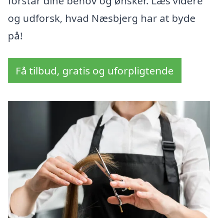
forstår dine behov og ønsker. Læs videre
og udforsk, hvad Næsbjerg har at byde
på!
Få tilbud, gratis og uforpligtende