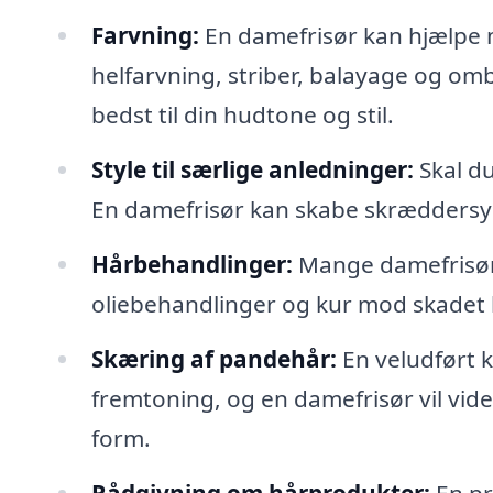
Farvning:
En damefrisør kan hjælpe m
helfarvning, striber, balayage og om
bedst til din hudtone og stil.
Style til særlige anledninger:
Skal du
En damefrisør kan skabe skræddersyede
Hårbehandlinger:
Mange damefrisøre
oliebehandlinger og kur mod skadet h
Skæring af pandehår:
En veludført 
fremtoning, og en damefrisør vil vi
form.
Rådgivning om hårprodukter:
En pr