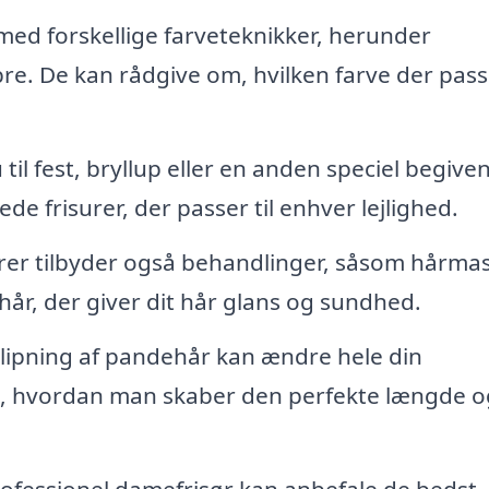
ed forskellige farveteknikker, herunder
bre. De kan rådgive om, hvilken farve der pass
 til fest, bryllup eller en anden speciel begiv
 frisurer, der passer til enhver lejlighed.
r tilbyder også behandlinger, såsom hårmas
år, der giver dit hår glans og sundhed.
klipning af pandehår kan ændre hele din
de, hvordan man skaber den perfekte længde o
ofessionel damefrisør kan anbefale de bedst