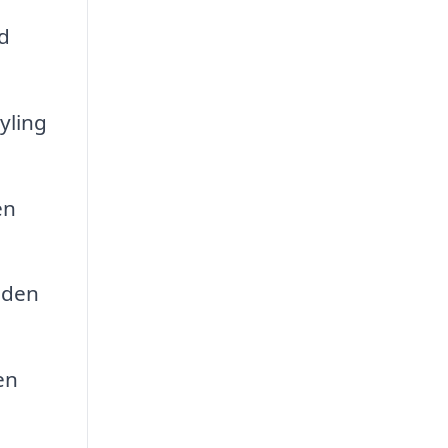
d
yling
en
uden
en