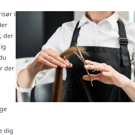
isør i
Her
, der
dig
 du
er der
lge
e dig