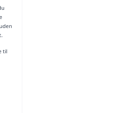
du
e
suden
t.
 til