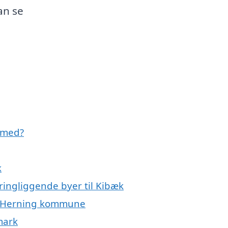
an se
 med?
k
ringliggende byer til Kibæk
ele Herning kommune
mark