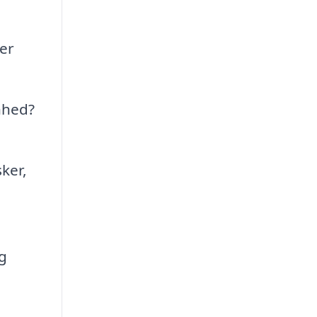
er
enhed?
ker,
g