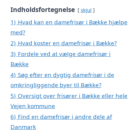
Indholdsfortegnelse
skjul
1)
Hvad kan en damefrisør i Bække hjælpe
med?
2)
Hvad koster en damefrisør i Bække?
3)
Fordele ved at vælge damefrisør i
Bække
4)
Søg efter en dygtig damefrisør i de
omkringliggende byer til Bække?
5)
Oversigt over frisører i Bække eller hele
Vejen kommune
6)
Find en damefrisør i andre dele af
Danmark