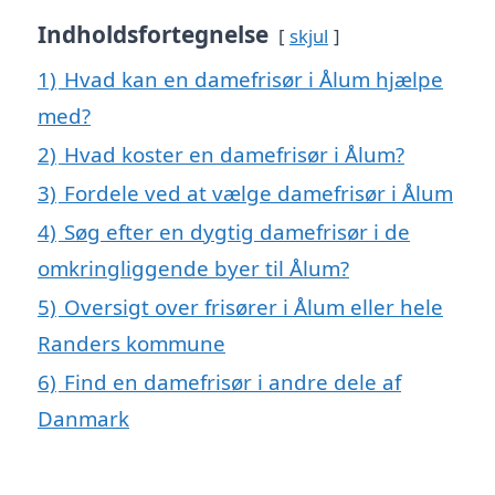
Indholdsfortegnelse
skjul
1)
Hvad kan en damefrisør i Ålum hjælpe
med?
2)
Hvad koster en damefrisør i Ålum?
3)
Fordele ved at vælge damefrisør i Ålum
4)
Søg efter en dygtig damefrisør i de
omkringliggende byer til Ålum?
5)
Oversigt over frisører i Ålum eller hele
Randers kommune
6)
Find en damefrisør i andre dele af
Danmark