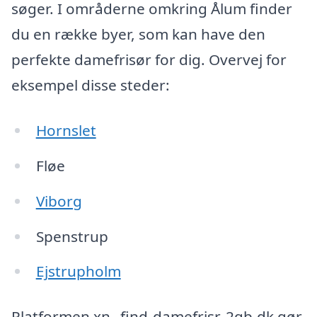
søger. I områderne omkring Ålum finder
du en række byer, som kan have den
perfekte damefrisør for dig. Overvej for
eksempel disse steder:
Hornslet
Fløe
Viborg
Spenstrup
Ejstrupholm
Platformen xn--find-damefrisr-2qb.dk gør