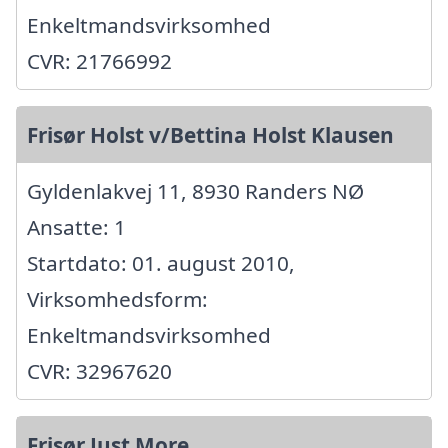
Enkeltmandsvirksomhed
CVR: 21766992
Frisør Holst v/Bettina Holst Klausen
Gyldenlakvej 11, 8930 Randers NØ
Ansatte: 1
Startdato: 01. august 2010,
Virksomhedsform:
Enkeltmandsvirksomhed
CVR: 32967620
Frisør Just More