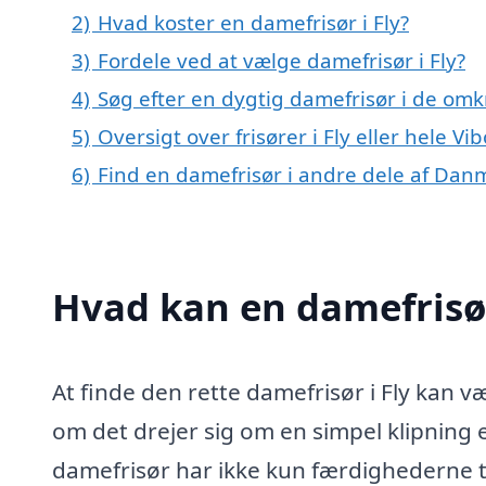
2)
Hvad koster en damefrisør i Fly?
3)
Fordele ved at vælge damefrisør i Fly?
4)
Søg efter en dygtig damefrisør i de omkr
5)
Oversigt over frisører i Fly eller hele 
6)
Find en damefrisør i andre dele af Dan
Hvad kan en damefrisør
At finde den rette damefrisør i Fly kan 
om det drejer sig om en simpel klipning
damefrisør har ikke kun færdighederne til