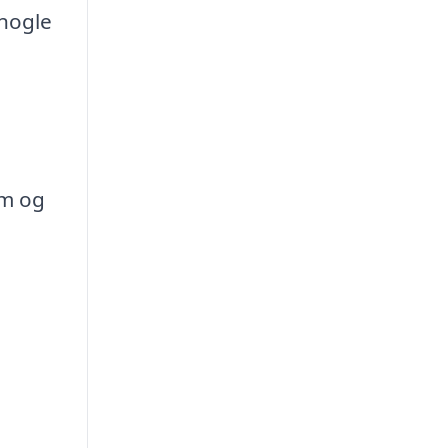
 nogle
rm og