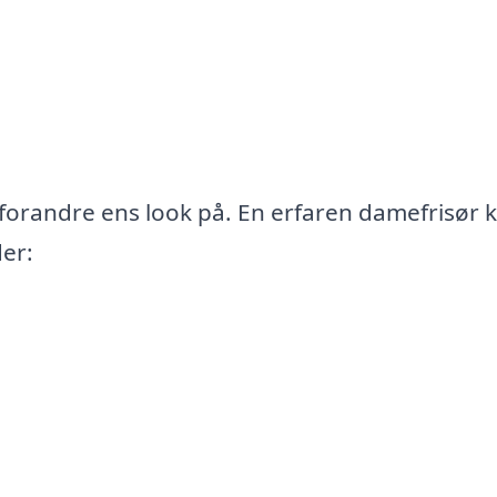
 forandre ens look på. En erfaren damefrisør 
der: