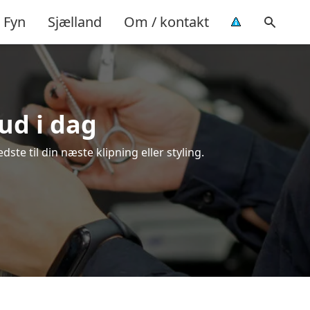
Fyn
Sjælland
Om / kontakt
bud i dag
ste til din næste klipning eller styling.