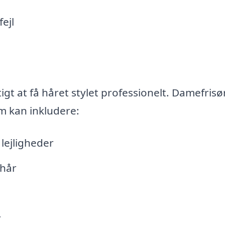
fejl
tigt at få håret stylet professionelt. Damefrisør
om kan inkludere:
 lejligheder
 hår
r