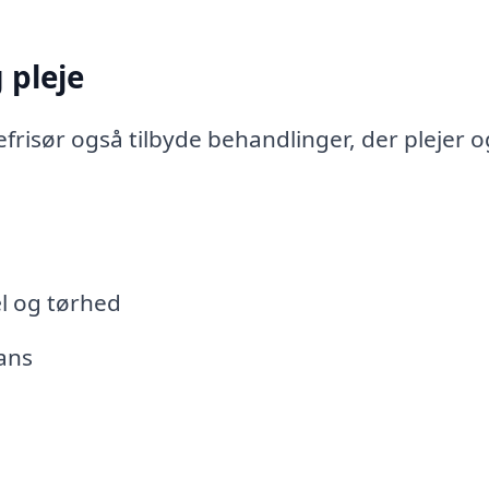
 pleje
risør også tilbyde behandlinger, der plejer o
l og tørhed
lans