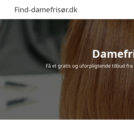
Find-damefrisør.dk
Damefris
Få et gratis og uforpligtende tilbud fra