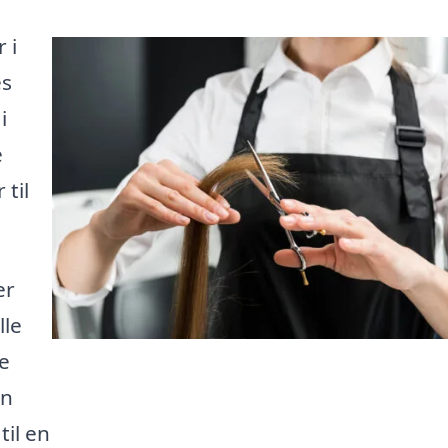
 i
es
i
e
 til
er
lle
ne
in
til en