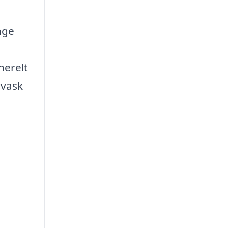
nge
nerelt
rvask