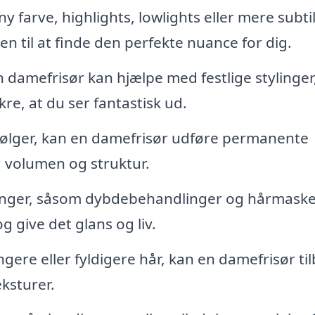
 farve, highlights, lowlights eller mere subti
en til at finde den perfekte nuance for dig.
n damefrisør kan hjælpe med festlige stylinger
e, at du ser fantastisk ud.
 bølger, kan en damefrisør udføre permanente
a volumen og struktur.
inger, såsom dybdebehandlinger og hårmaske
 give det glans og liv.
re eller fyldigere hår, kan en damefrisør til
eksturer.