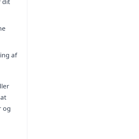
 dit
ne
ing af
ler
 at
er og