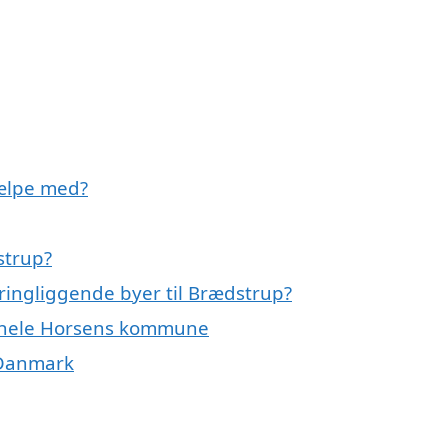
jælpe med?
strup?
ringliggende byer til Brædstrup?
er hele Horsens kommune
f Danmark