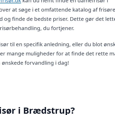
frisør.dk
kan du nemt finde en damefrisør i
er at søge i et omfattende katalog af frisører
 og finde de bedste priser. Dette gør det lett
frisørbehandling, du fortjener.
ør til en specifik anledning, eller du blot øns
der mange muligheder for at finde det rette m
 ønskede forvandling i dag!
isør i Brædstrup?