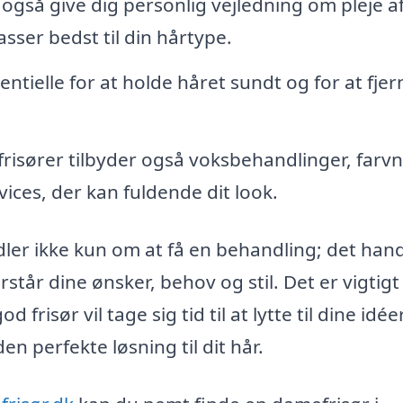
også give dig personlig vejledning om pleje af
sser bedst til din hårtype.
tielle for at holde håret sundt og for at fjer
sører tilbyder også voksbehandlinger, farvn
ces, der kan fuldende dit look.
ler ikke kun om at få en behandling; det hand
står dine ønsker, behov og stil. Det er vigtigt
d frisør vil tage sig tid til at lytte til dine idé
en perfekte løsning til dit hår.