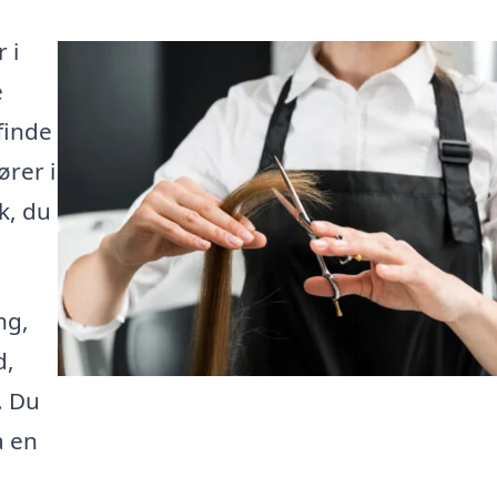
 i
e
finde
ører i
k, du
ng,
d,
. Du
å en