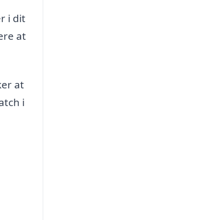
 i dit
ere at
ker at
atch i