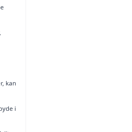
le
,
r, kan
byde i