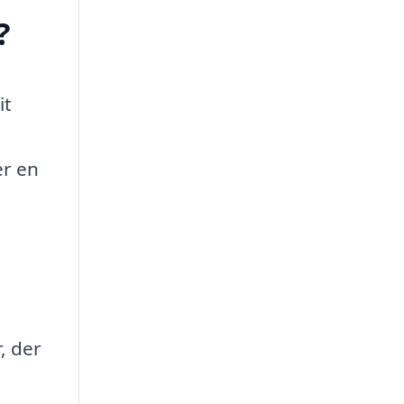
?
it
er en
, der