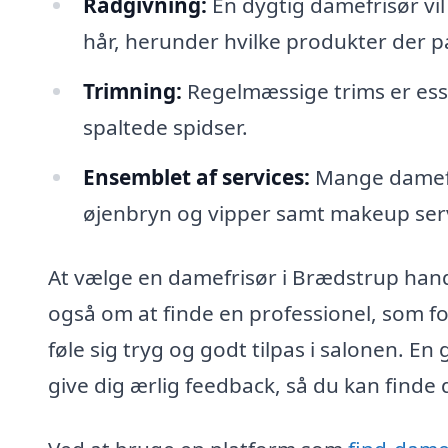
Rådgivning:
En dygtig damefrisør vil 
hår, herunder hvilke produkter der pa
Trimning:
Regelmæssige trims er essen
spaltede spidser.
Ensemblet af services:
Mange damefri
øjenbryn og vipper samt makeup servi
At vælge en damefrisør i Brædstrup hand
også om at finde en professionel, som for
føle sig tryg og godt tilpas i salonen. En go
give dig ærlig feedback, så du kan finde d