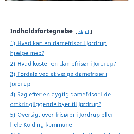
Indholdsfortegnelse
skjul
1)
Hvad kan en damefrisør i Jordrup
hjælpe med?
2)
Hvad koster en damefrisør i Jordrup?
3)
Fordele ved at vælge damefrisør i
Jordrup
4)
Søg efter en dygtig damefrisør i de
omkringliggende byer til Jordrup?
5)
Oversigt over frisører i Jordrup eller
hele Kolding kommune