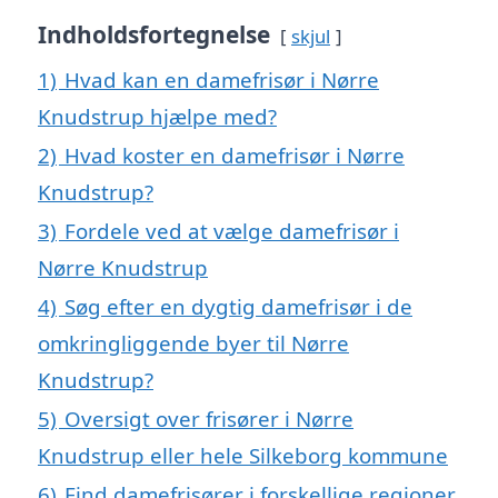
Indholdsfortegnelse
skjul
1)
Hvad kan en damefrisør i Nørre
Knudstrup hjælpe med?
2)
Hvad koster en damefrisør i Nørre
Knudstrup?
3)
Fordele ved at vælge damefrisør i
Nørre Knudstrup
4)
Søg efter en dygtig damefrisør i de
omkringliggende byer til Nørre
Knudstrup?
5)
Oversigt over frisører i Nørre
Knudstrup eller hele Silkeborg kommune
6)
Find damefrisører i forskellige regioner