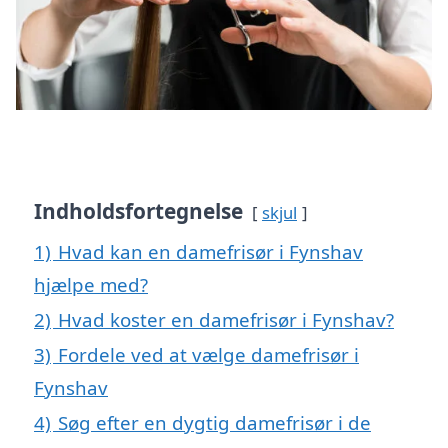
Indholdsfortegnelse
skjul
1)
Hvad kan en damefrisør i Fynshav
hjælpe med?
2)
Hvad koster en damefrisør i Fynshav?
3)
Fordele ved at vælge damefrisør i
Fynshav
4)
Søg efter en dygtig damefrisør i de