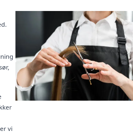
ed.
rvning
sør,
e
ikker
er vi