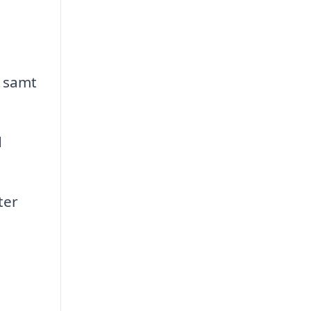
, samt
d
ter