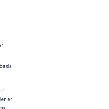
or
basis
in
der er
en,