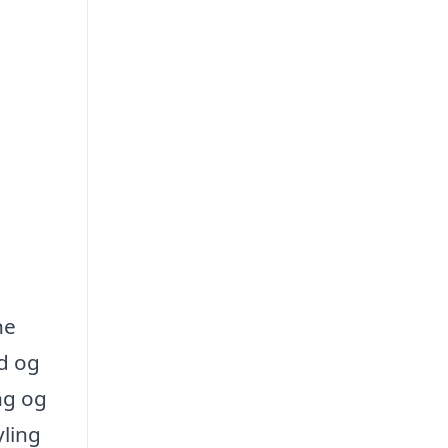
ne
ed og
ng og
yling