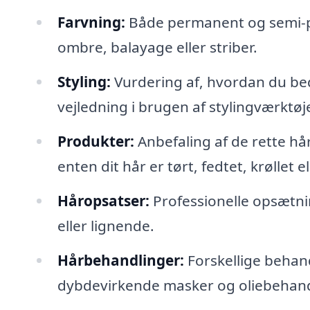
Farvning:
Både permanent og semi-p
ombre, balayage eller striber.
Styling:
Vurdering af, hvordan du beds
vejledning i brugen af stylingværktøj
Produkter:
Anbefaling af de rette hå
enten dit hår er tørt, fedtet, krøllet el
Håropsatser:
Professionelle opsætning
eller lignende.
Hårbehandlinger:
Forskellige behandl
dybdevirkende masker og oliebehand