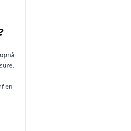
?
t opnå
isure,
af en