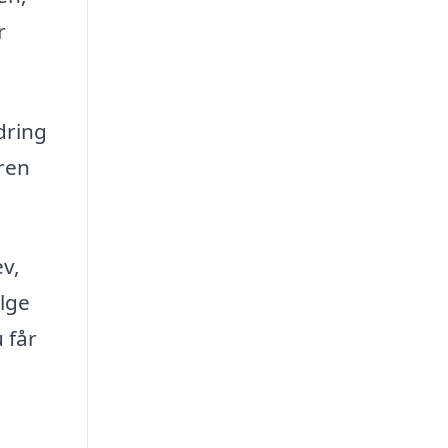
r
dring
øren
v,
ælge
 får
e