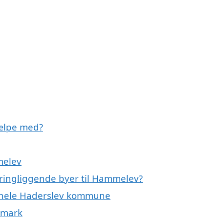
ælpe med?
melev
kringliggende byer til Hammelev?
r hele Haderslev kommune
nmark