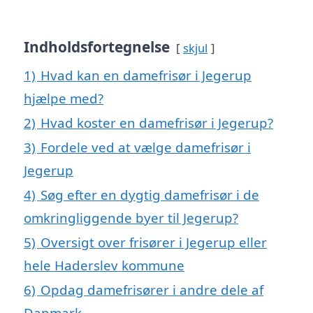
Indholdsfortegnelse
skjul
1)
Hvad kan en damefrisør i Jegerup
hjælpe med?
2)
Hvad koster en damefrisør i Jegerup?
3)
Fordele ved at vælge damefrisør i
Jegerup
4)
Søg efter en dygtig damefrisør i de
omkringliggende byer til Jegerup?
5)
Oversigt over frisører i Jegerup eller
hele Haderslev kommune
6)
Opdag damefrisører i andre dele af
Danmark