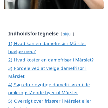
Indholdsfortegnelse
skjul
1)
Hvad kan en damefrisør i Mårslet
hjælpe med?
2)
Hvad koster en damefrisør i Mårslet?
3)
Fordele ved at vælge damefrisør i
Mårslet
4)
Søg efter dygtige damefrisører i de
omkringstående byer til Mårslet
5)
Oversigt over frisører i Mårslet eller