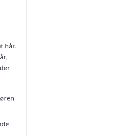
t hår.
år,
nder
søren
nde