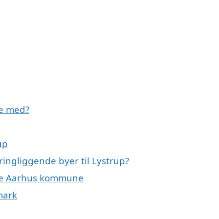
pe med?
up
ringliggende byer til Lystrup?
hele Aarhus kommune
mark