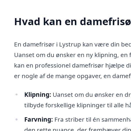
Hvad kan en damefrisø
En damefrisør i Lystrup kan være din beds
Uanset om du ønsker en ny klipning, en far
kan en professionel damefrisør hjælpe 
er nogle af de mange opgaver, en damefri
Klipning:
Uanset om du ønsker en dris
tilbyde forskellige klipninger til alle
Farvning:
Fra striber til én sammenh
den rette nuance, der fremhæver di