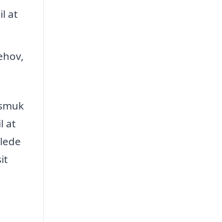
l at
behov,
 smuk
l at
mlede
it