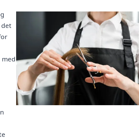
ig
 det
for
pe med
an
te