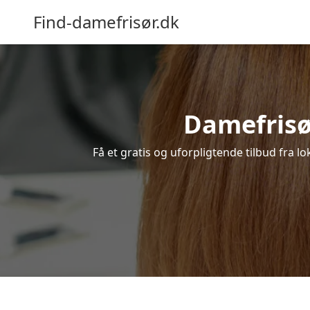
Find-damefrisør.dk
Damefrisør
Få et gratis og uforpligtende tilbud fra l