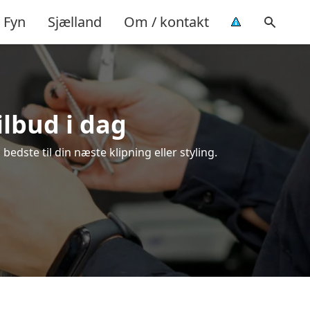
Fyn
Sjælland
Om / kontakt
ilbud i dag
edste til din næste klipning eller styling.