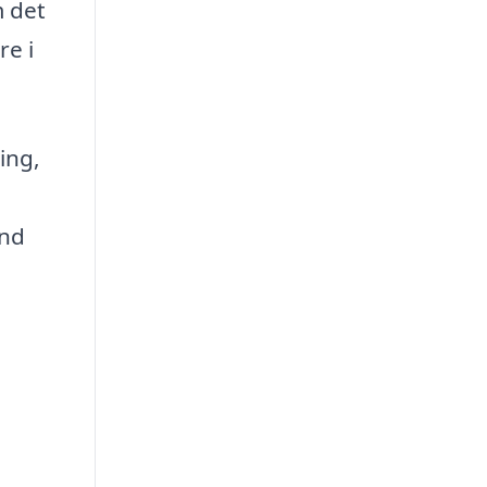
m det
re i
ing,
ynd