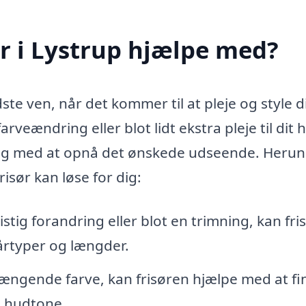
r i Lystrup hjælpe med?
te ven, når det kommer til at pleje og style di
veændring eller blot lidt ekstra pleje til dit h
dig med at opnå det ønskede udseende. Heru
sør kan løse for dig:
tig forandring eller blot en trimning, kan fri
 hårtyper og længder.
ængende farve, kan frisøren hjælpe med at fi
n hudtone.