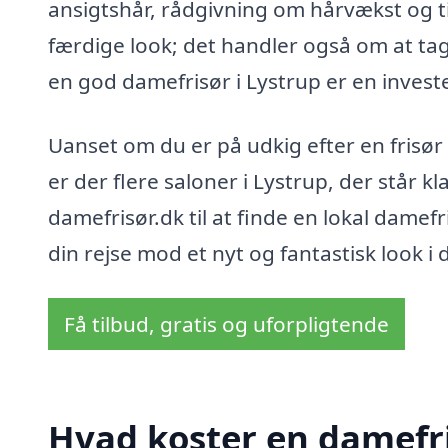
ansigtshår, rådgivning om hårvækst og ti
færdige look; det handler også om at tage
en god damefrisør i Lystrup er en investe
Uanset om du er på udkig efter en frisør 
er der flere saloner i Lystrup, der står kl
damefrisør.dk til at finde en lokal damefr
din rejse mod et nyt og fantastisk look i 
Få tilbud, gratis og uforpligtende
Hvad koster en damefri