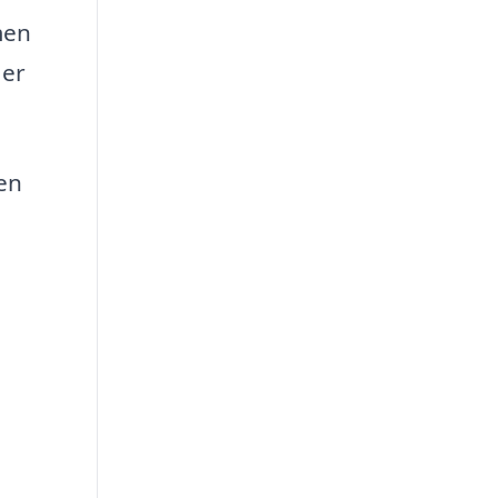
men
 er
en