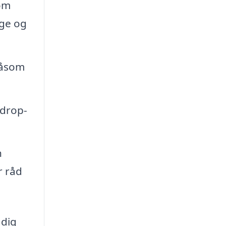
som
ge og
såsom
 drop-
n
r råd
 dig