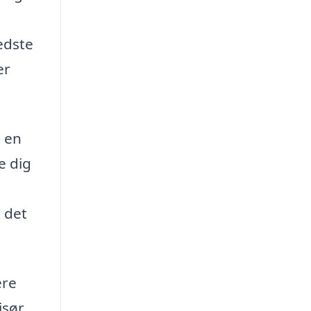
edste
er
å en
e dig
 det
ere
isør