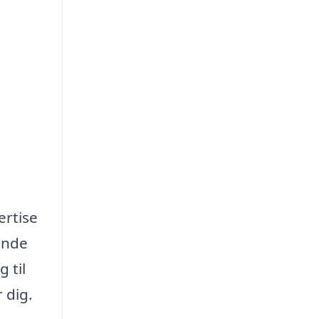
ertise
ende
 til
 dig.