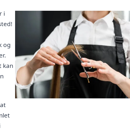
 i
sted!
k og
r.
t kan
en
 at
mlet
i