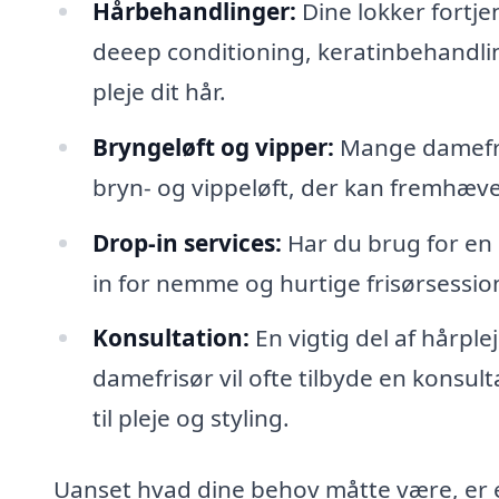
Hårbehandlinger:
Dine lokker fortje
deeep conditioning, keratinbehandl
pleje dit hår.
Bryngeløft og vipper:
Mange damefri
bryn- og vippeløft, der kan fremhæve 
Drop-in services:
Har du brug for en 
in for nemme og hurtige frisørsessio
Konsultation:
En vigtig del af hårplej
damefrisør vil ofte tilbyde en konsu
til pleje og styling.
Uanset hvad dine behov måtte være, er en