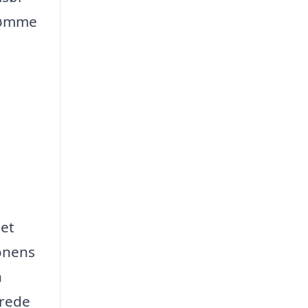
drømme
det
lonens
n
erede