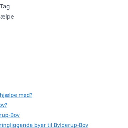
 Tag
jælpe
 hjælpe med?
ov?
erup-Bov
ringliggende byer til Bylderup-Bov