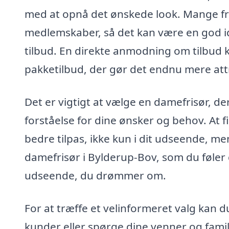
med at opnå det ønskede look. Mange fri
medlemskaber, så det kan være en god i
tilbud. En direkte anmodning om tilbud ka
pakketilbud, der gør det endnu mere attra
Det er vigtigt at vælge en damefrisør, d
forståelse for dine ønsker og behov. At f
bedre tilpas, ikke kun i dit udseende, men
damefrisør i Bylderup-Bov, som du føler
udseende, du drømmer om.
For at træffe et velinformeret valg kan d
kunder eller spørge dine venner og famil