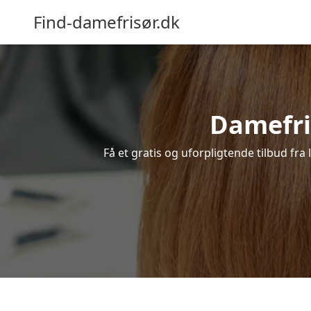
Find-damefrisør.dk
Damefris
Få et gratis og uforpligtende tilbud fra