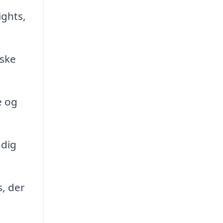
ights,
iske
e og
 dig
s, der