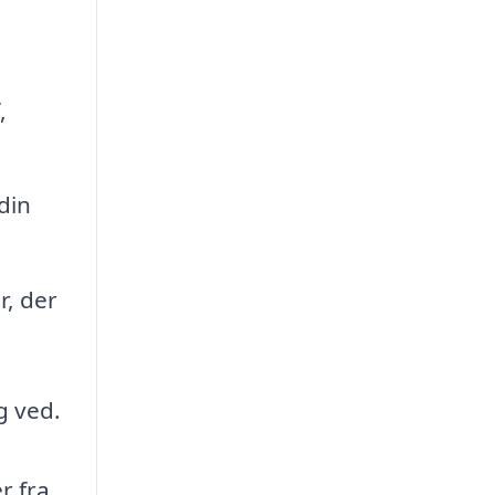
,
din
r, der
g ved.
r fra