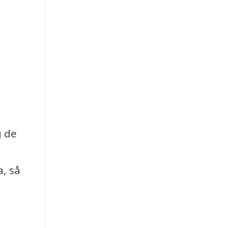
g de
a, så