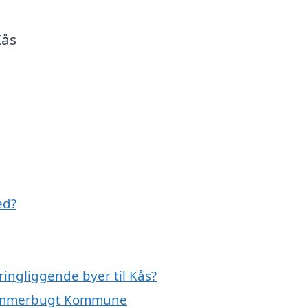
Kås
ed?
ringliggende byer til Kås?
e Jammerbugt Kommune