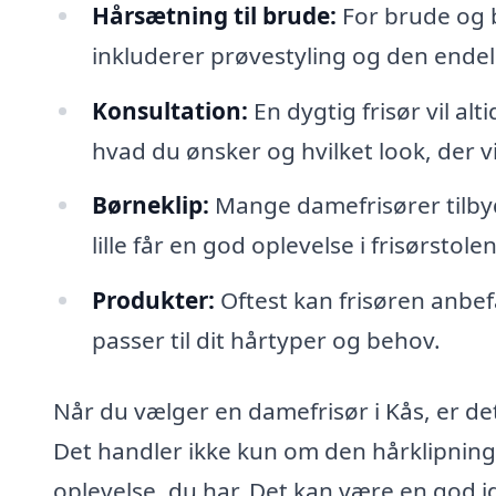
Hårsætning til brude:
For brude og b
inkluderer prøvestyling og den endeli
Konsultation:
En dygtig frisør vil alt
hvad du ønsker og hvilket look, der v
Børneklip:
Mange damefrisører tilbyde
lille får en god oplevelse i frisørstolen
Produkter:
Oftest kan frisøren anbef
passer til dit hårtyper og behov.
Når du vælger en damefrisør i Kås, er det 
Det handler ikke kun om den hårklipning
oplevelse, du har. Det kan være en god id