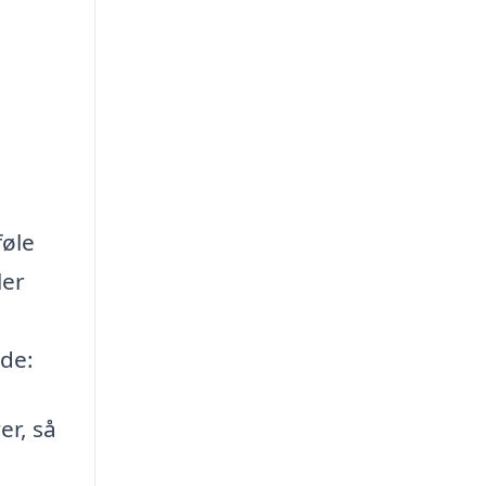
føle
ler
yde:
er, så