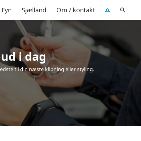
Fyn
Sjælland
Om / kontakt
bud i dag
ste til din næste klipning eller styling.