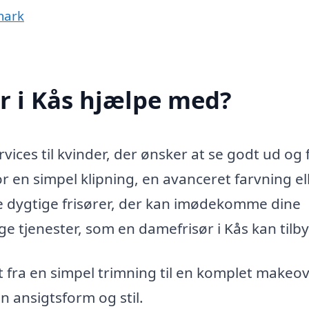
mark
r i Kås hjælpe med?
rvices til kvinder, der ønsker at se godt ud og 
r en simpel klipning, en avanceret farvning el
inde dygtige frisører, der kan imødekomme dine
ge tjenester, som en damefrisør i Kås kan tilb
 fra en simpel trimning til en komplet makeov
in ansigtsform og stil.