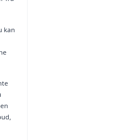
u kan
ine
nte
u
men
bud,