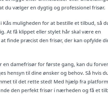
t du vælger en dygtig og professionel frisør.
Kås muligheden for at bestille et tilbud, så d
g. At få klippet eller stylet hår skal være en
 at finde præcist den frisør, der kan opfylde d
r en damefrisør for første gang, kan du forve
es hensyn til dine ønsker og behov. Så hvis d
mmet til det rette sted! Med hjælp fra platfor
nde den perfekt frisør i nærheden og få et til