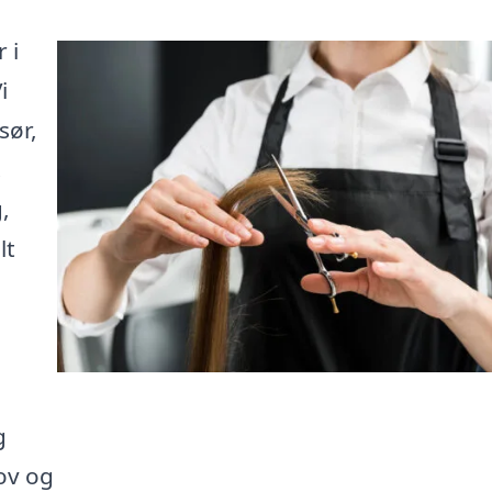
 i
i
sør,
.
,
lt
g
ov og