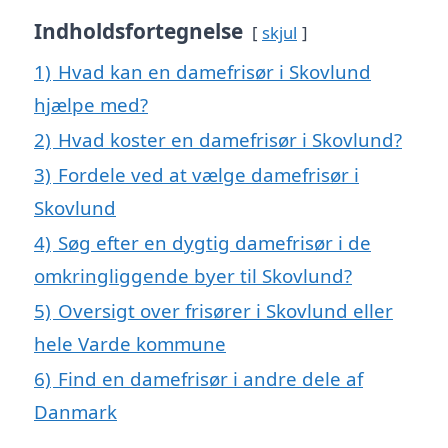
Indholdsfortegnelse
skjul
1)
Hvad kan en damefrisør i Skovlund
hjælpe med?
2)
Hvad koster en damefrisør i Skovlund?
3)
Fordele ved at vælge damefrisør i
Skovlund
4)
Søg efter en dygtig damefrisør i de
omkringliggende byer til Skovlund?
5)
Oversigt over frisører i Skovlund eller
hele Varde kommune
6)
Find en damefrisør i andre dele af
Danmark