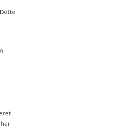
 Dette
en
eret
 har