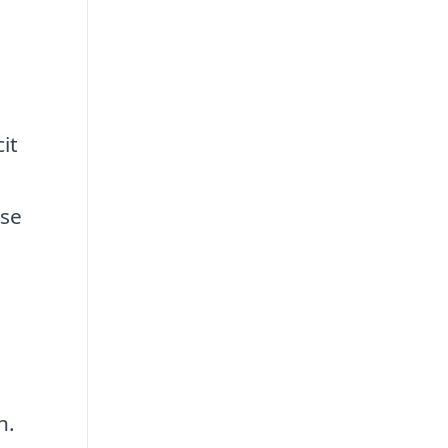
e
it
lse
n.