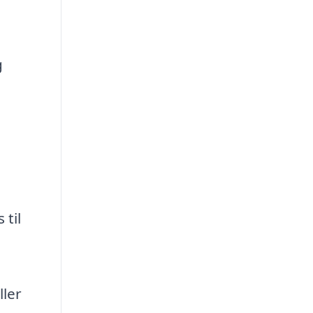
g
 til
ller