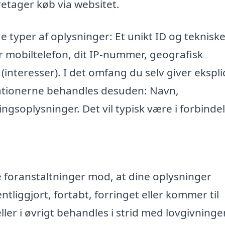
retager køb via websitet.
e typer af oplysninger: Et unikt ID og teknisk
r mobiltelefon, dit IP-nummer, geografisk
 (interesser). I det omfang du selv giver eksplic
mationerne behandles desuden: Navn,
ngsoplysninger. Det vil typisk være i forbinde
ke foranstaltninger mod, at dine oplysninger
entliggjort, fortabt, forringet eller kommer til
r i øvrigt behandles i strid med lovgivninge