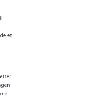
il
nde et
letter
ingen
amme