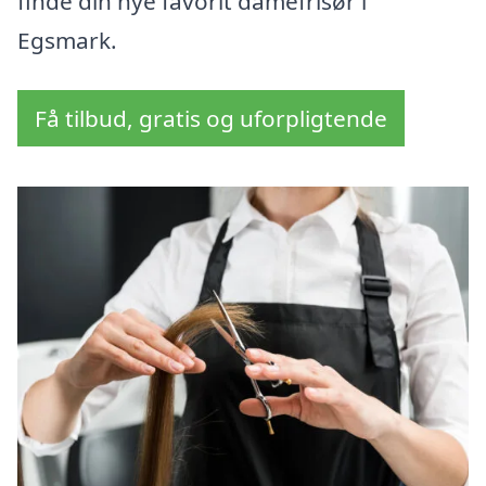
finde din nye favorit damefrisør i
Egsmark.
Få tilbud, gratis og uforpligtende