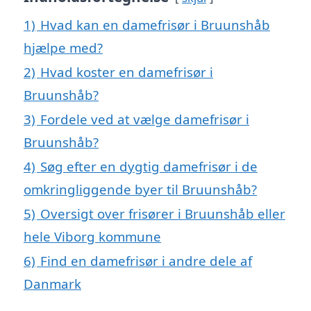
1)
Hvad kan en damefrisør i Bruunshåb
hjælpe med?
2)
Hvad koster en damefrisør i
Bruunshåb?
3)
Fordele ved at vælge damefrisør i
Bruunshåb?
4)
Søg efter en dygtig damefrisør i de
omkringliggende byer til Bruunshåb?
5)
Oversigt over frisører i Bruunshåb eller
hele Viborg kommune
6)
Find en damefrisør i andre dele af
Danmark