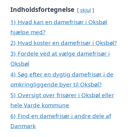
Indholdsfortegnelse
skjul
1)
Hvad kan en damefrisør i Oksbøl
hjælpe med?
2)
Hvad koster en damefrisør i Oksbøl?
3)
Fordele ved at vælge damefrisør i
Oksbøl
4)
Søg efter en dygtig damefrisør i de
omkringliggende byer til Oksbøl?
5)
Oversigt over frisører i Oksbøl eller
hele Varde kommune
6)
Find en damefrisør i andre dele af
Danmark