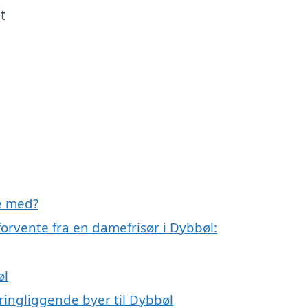
t
e med?
forvente fra en damefrisør i Dybbøl:
øl
ringliggende byer til Dybbøl