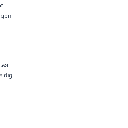
ot
ingen
isør
e dig