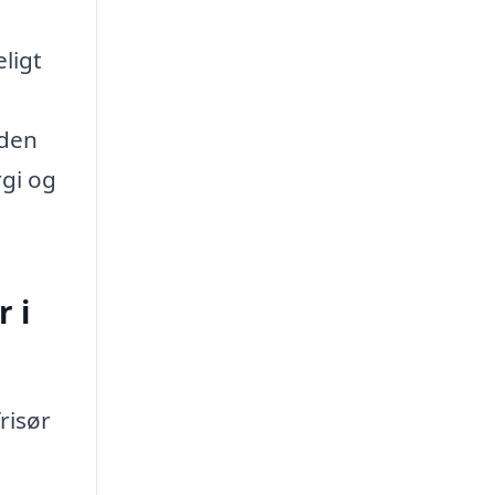
ligt
 den
rgi og
r i
risør