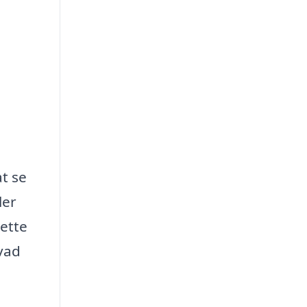
at se
ler
ette
hvad