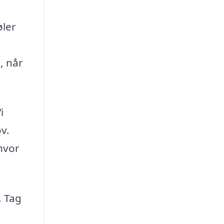
øler
, når
i
ov.
hvor
. Tag