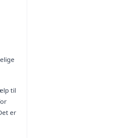
elige
lp til
for
Det er