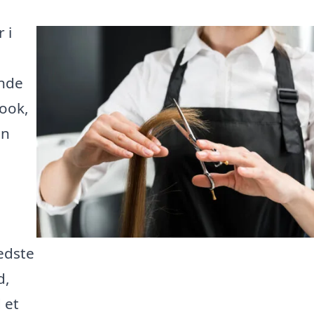
 i
inde
look,
en
edste
d,
 et