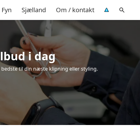
Fyn
Sjælland
Om / kontakt
ilbud i dag
edste til din næste klipning eller styling.