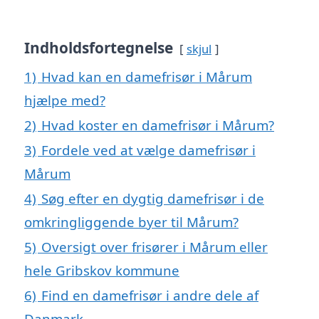
Indholdsfortegnelse
skjul
1)
Hvad kan en damefrisør i Mårum
hjælpe med?
2)
Hvad koster en damefrisør i Mårum?
3)
Fordele ved at vælge damefrisør i
Mårum
4)
Søg efter en dygtig damefrisør i de
omkringliggende byer til Mårum?
5)
Oversigt over frisører i Mårum eller
hele Gribskov kommune
6)
Find en damefrisør i andre dele af
Danmark