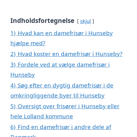
Indholdsfortegnelse
skjul
1)
Hvad kan en damefrisør i Hunseby
hjælpe med?
2)
Hvad koster en damefrisør i Hunseby?
3)
Fordele ved at vælge damefrisør i
Hunseby
4)
Søg efter en dygtig damefrisør i de
omkringliggende byer til Hunseby
5)
Oversigt over frisører i Hunseby eller
hele Lolland kommune
6)
Find en damefrisør i andre dele af
Danmark