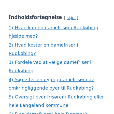
Indholdsfortegnelse
skjul
1)
Hvad kan en damefrisør i Rudkøbing
hjælpe med?
2)
Hvad koster en damefrisør i
Rudkøbing?
3)
Fordele ved at vælge damefrisør i
Rudkøbing
4)
Søg efter en dygtig damefrisør i de
omkringliggende byer til Rudkøbing?
5)
Oversigt over frisører i Rudkøbing eller
hele Langeland kommune
6)
Find damefrisør i hele Danmark