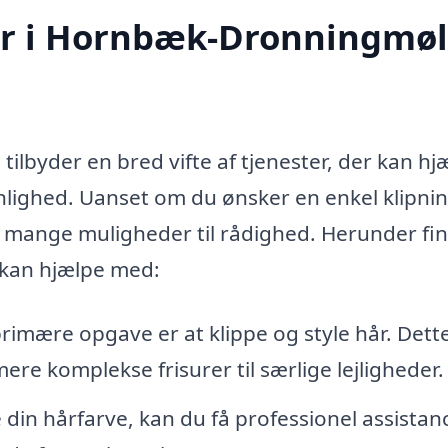
ør i Hornbæk-Dronningmøl
lbyder en bred vifte af tjenester, der kan hj
ighed. Uanset om du ønsker en enkel klipnin
 der mange muligheder til rådighed. Herunder fi
 kan hjælpe med:
imære opgave er at klippe og style hår. Dett
ere komplekse frisurer til særlige lejligheder.
in hårfarve, kan du få professionel assistance