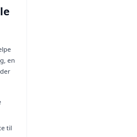
le
ælpe
g, en
nder
e
 til