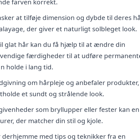
nde farven korrekt.
ker at tilføje dimension og dybde til deres hå
alayage, der giver et naturligt solbleget look.
il glat hår kan du få hjælp til at ændre din
dvendige færdigheder til at udføre permanent
 holde i lang tid.
dgivning om hårpleje og anbefaler produkter,
etholde et sundt og strålende look.
egivenheder som bryllupper eller fester kan en
rer, der matcher din stil og kjole.
år derhjemme med tips og teknikker fra en