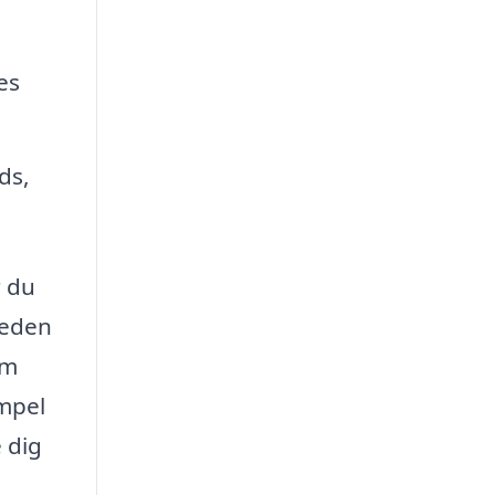
es
ds,
r du
heden
om
impel
 dig