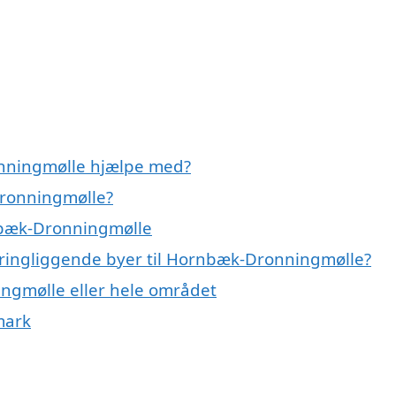
nningmølle hjælpe med?
Dronningmølle?
nbæk-Dronningmølle
kringliggende byer til Hornbæk-Dronningmølle?
ingmølle eller hele området
mark