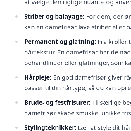
at vælge den rigtige nuance og anve
Striber og balayage:
For dem, der øns
kan en damefrisør lave striber eller b
Permanent og glatning:
Fra krøller t
hårtekstur. En damefrisør har de nø
behandlinger eller glatninger, som kan
Hårpleje:
En god damefrisør giver rå
passer til din hårtype, så du kan opr
Brude- og festfrisurer:
Til særlige b
damefrisør skabe smukke, unikke frisu
Stylingteknikker:
Lær at style dit h