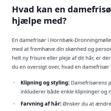
Hvad kan en damefris
hjælpe med?
En damefrisør i Hornbæk-Dronningmølle ti
med at fremhæve din skønhed og personl
helt ny frisure eller pleje af dit hår, er
du en oversigt over, hvad en damefrisør
Klipning og styling:
Damefrisørens pr
inkluderer både enkle klipninger og m
Farvning af hår:
Ønsker du at ændre d