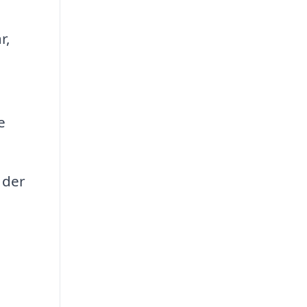
r,
e
 der