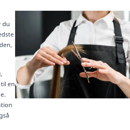
r du
edste
 den,
,
til en
e.
ation
også