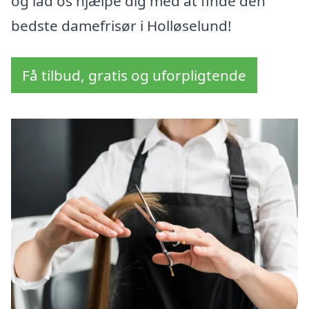
og lad os hjælpe dig med at finde den
bedste damefrisør i Holløselund!
Få tilbud, gratis og uforpligtende