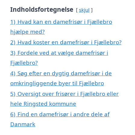
Indholdsfortegnelse
skjul
1)
Hvad kan en damefrisør i Fjællebro
hjælpe med?
2)
Hvad koster en damefrisør i Fjællebro?
3)
Fordele ved at vælge damefrisør i
Fjællebro?
4)
Søg efter en dygtig damefrisør i de
omkringliggende byer til Fjællebro
5)
Oversigt over frisører i Fjællebro eller
hele Ringsted kommune
6)
Find en damefrisør i andre dele af
Danmark