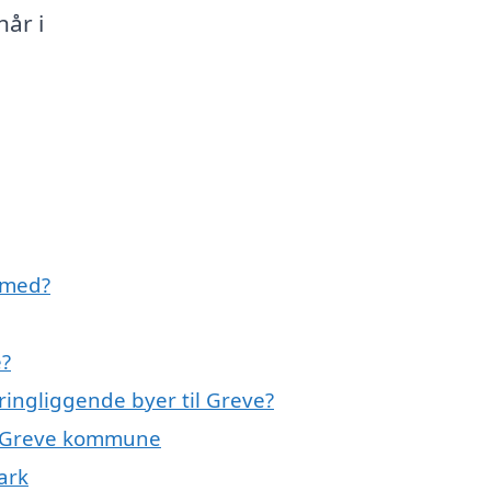
hår i
 med?
e?
ringliggende byer til Greve?
ele Greve kommune
ark