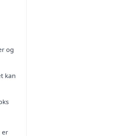
er og
et kan
oks
 er