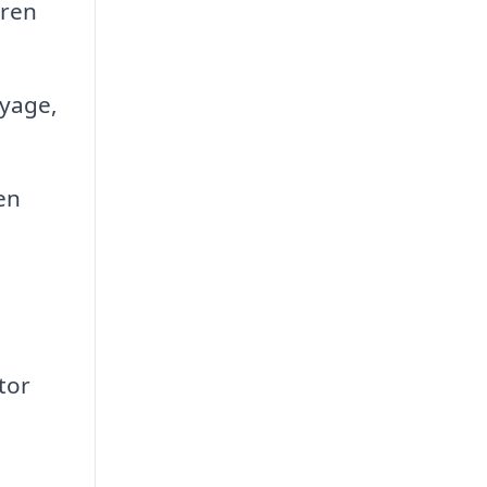
øren
ayage,
en
tor