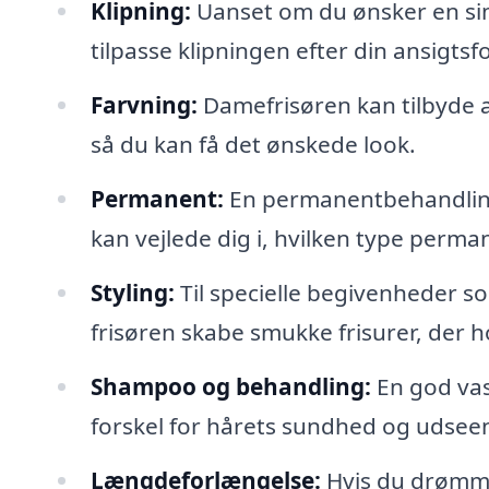
Klipning:
Uanset om du ønsker en simp
tilpasse klipningen efter din ansigts
Farvning:
Damefrisøren kan tilbyde al
så du kan få det ønskede look.
Permanent:
En permanentbehandling 
kan vejlede dig i, hvilken type perman
Styling:
Til specielle begivenheder so
frisøren skabe smukke frisurer, der 
Shampoo og behandling:
En god vas
forskel for hårets sundhed og udsee
Længdeforlængelse:
Hvis du drømmer