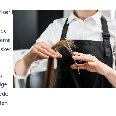
isør i
.
 de
nemt
nsker
,
ælge
heden
 den