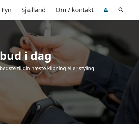
Fyn
Sjælland
Om / kontakt
lbud i dag
dste til din næste klipning eller styling.