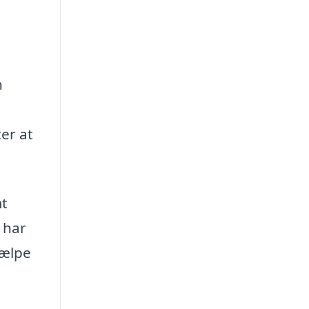
n
er at
mt
 har
jælpe
g