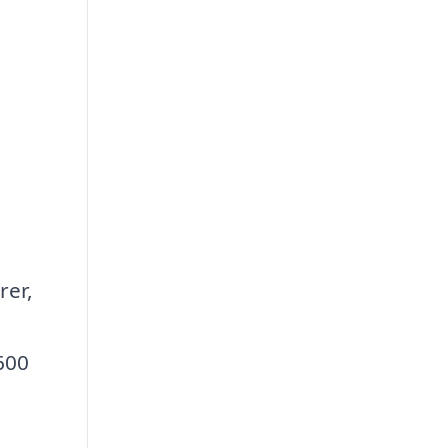
rer,
600