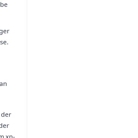
abe
ger
se.
kan
 der
 der
m xn-