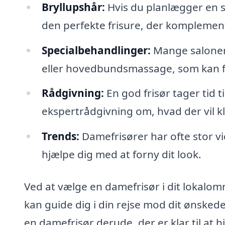
Bryllupshår:
Hvis du planlægger en s
den perfekte frisure, der komplemen
Specialbehandlinger:
Mange saloner
eller hovedbundsmassage, som kan fø
Rådgivning:
En god frisør tager tid t
ekspertrådgivning om, hvad der vil k
Trends:
Damefrisører har ofte stor vi
hjælpe dig med at forny dit look.
Ved at vælge en damefrisør i dit lokalomr
kan guide dig i din rejse mod dit ønsked
en damefrisør derude, der er klar til a