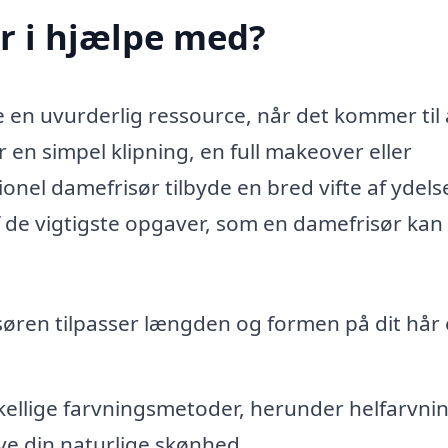
r i hjælpe med?
 en uvurderlig ressource, når det kommer til 
r en simpel klipning, en full makeover eller
onel damefrisør tilbyde en bred vifte af ydelse
af de vigtigste opgaver, som en damefrisør kan
isøren tilpasser længden og formen på dit hår 
kellige farvningsmetoder, herunder helfarvnin
ve din naturlige skønhed.