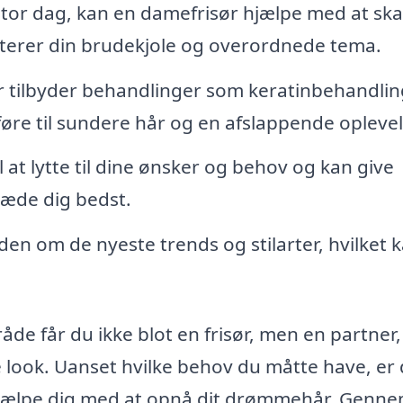
tor dag, kan en damefrisør hjælpe med at sk
terer din brudekjole og overordnede tema.
 tilbyder behandlinger som keratinbehandlin
re til sundere hår og en afslappende oplevel
il at lytte til dine ønsker og behov og kan give
læde dig bedst.
den om de nyeste trends og stilarter, hvilket 
åde får du ikke blot en frisør, men en partner,
e look. Uanset hvilke behov du måtte have, er
t hjælpe dig med at opnå dit drømmehår. Genne