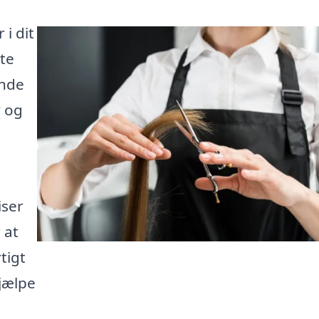
 i dit
te
inde
v og
iser
 at
tigt
hjælpe