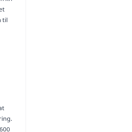
et
til
at
ring.
 600