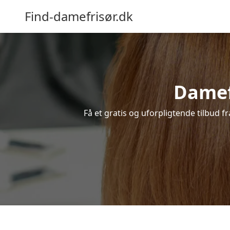
Find-damefrisør.dk
Damefr
Få et gratis og uforpligtende tilbud f