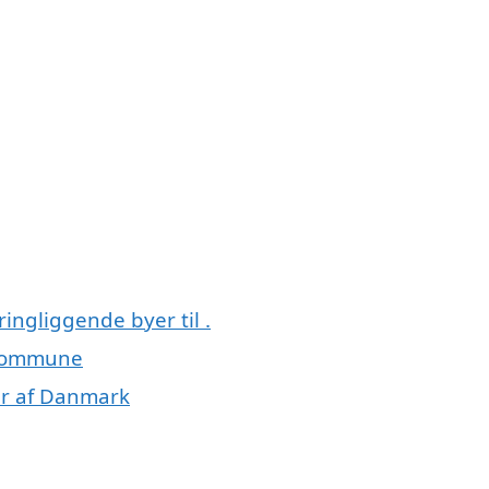
ingliggende byer til .
e kommune
ner af Danmark