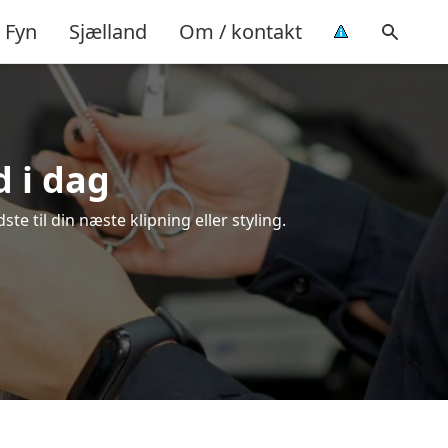
Fyn
Sjælland
Om / kontakt
d i dag
e til din næste klipning eller styling.