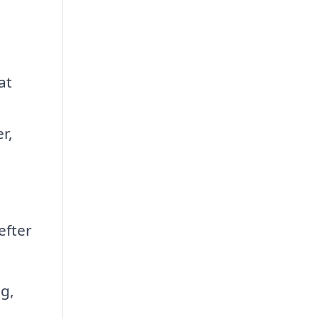
at
r,
efter
g,