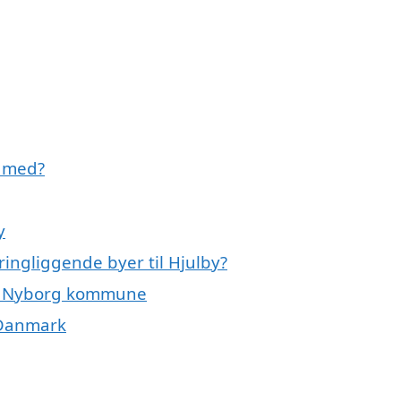
e med?
y
ringliggende byer til Hjulby?
ele Nyborg kommune
f Danmark