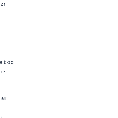
sør
alt og
nds
her
n