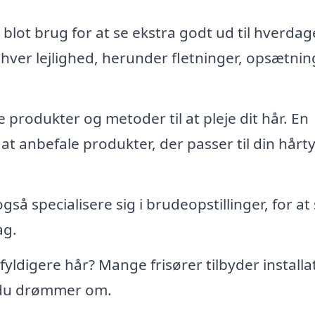
du blot brug for at se ekstra godt ud til hverda
nhver lejlighed, herunder fletninger, opsætnin
produkter og metoder til at pleje dit hår. En
l at anbefale produkter, der passer til din hårt
så specialisere sig i brudeopstillinger, for at 
ag.
yldigere hår? Mange frisører tilbyder installa
, du drømmer om.