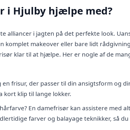
r i Hjulby hjælpe med?
e alliancer i jagten på det perfekte look. Uan
en komplet makeover eller bare lidt rådgivnin
isør klar til at hjælpe. Her er nogle af de man
n frisur, der passer til din ansigtsform og di
 kort klip til lange lokker.
hårfarve? En damefrisør kan assistere med alt
lertidige farver og balayage teknikker, så du