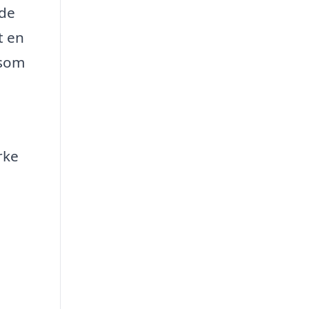
ede
t en
 som
rke