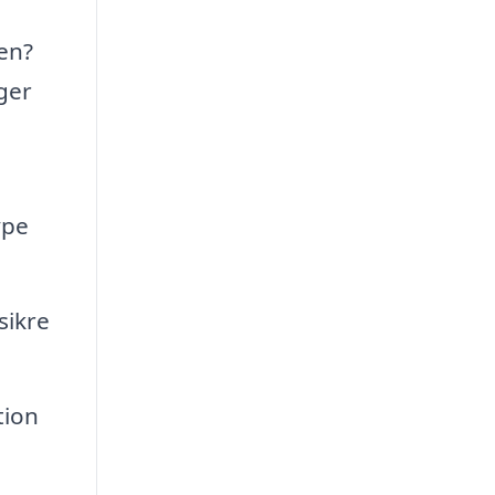
gen?
ger
ype
sikre
tion