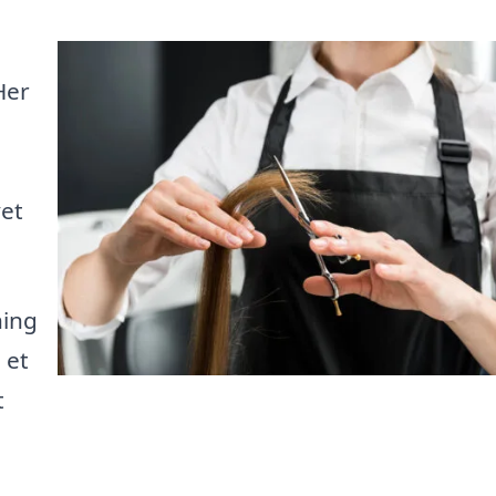
Her
yet
ning
 et
t