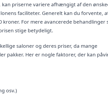
y, kan priserne variere afhængigt af den ønsk
onens faciliteter. Generelt kan du forvente, a
600 kroner. For mere avancerede behandlinger
prisen stige betydeligt.
skellige saloner og deres priser, da mange
ler pakker. Her er nogle faktorer, der kan påvi
ng osv.)