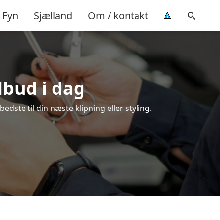
Fyn
Sjælland
Om / kontakt
ilbud i dag
edste til din næste klipning eller styling.