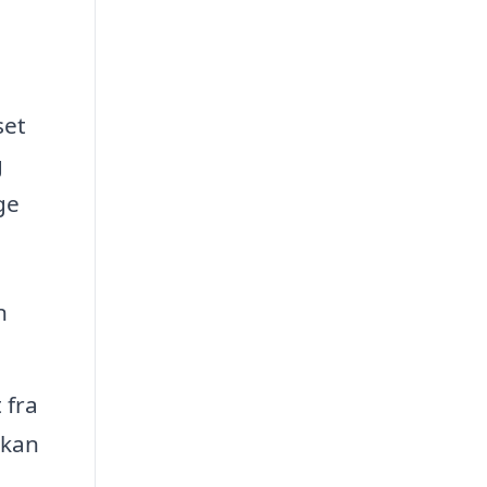
set
g
ge
n
 fra
 kan