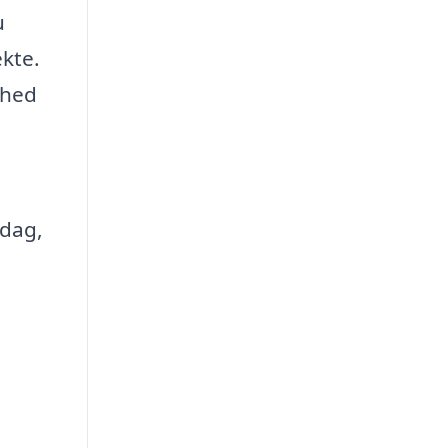
u
ekte.
nhed
 dag,