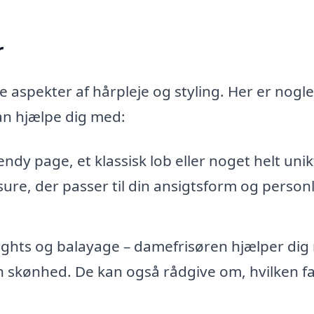
r
ge aspekter af hårpleje og styling. Her er nogle
an hjælpe dig med:
dy page, et klassisk lob eller noget helt unik
ure, der passer til din ansigtsform og person
lights og balayage – damefrisøren hjælper di
n skønhed. De kan også rådgive om, hvilken f