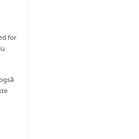
ed for
du
 også
kte