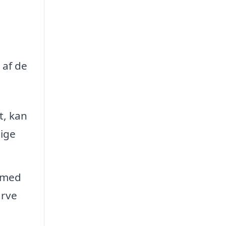
 af de
t, kan
lige
g med
arve