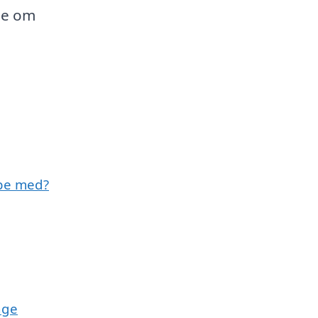
me om
lpe med?
nge