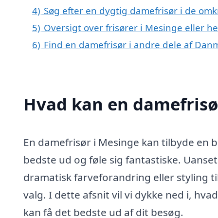
4)
Søg efter en dygtig damefrisør i de omk
5)
Oversigt over frisører i Mesinge eller
6)
Find en damefrisør i andre dele af Dan
Hvad kan en damefrisø
En damefrisør i Mesinge kan tilbyde en br
bedste ud og føle sig fantastiske. Uanset
dramatisk farveforandring eller styling t
valg. I dette afsnit vil vi dykke ned i, h
kan få det bedste ud af dit besøg.