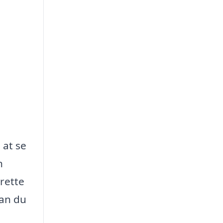
 at se
n
 rette
dan du