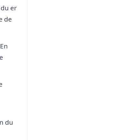
 du er
e de
 En
e
e
an du