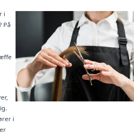
 i
? På
ræffe
er,
ig.
rer i
er