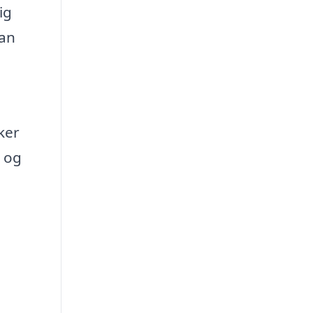
ig
kan
ker
k og