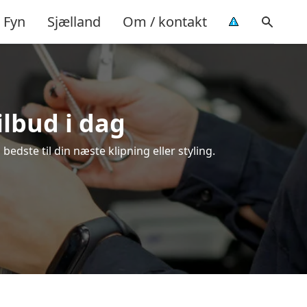
Fyn
Sjælland
Om / kontakt
ilbud i dag
edste til din næste klipning eller styling.