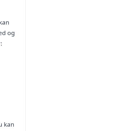
 kan
hed og
:
du kan