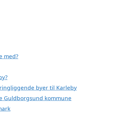
pe med?
by?
ringliggende byer til Karleby
 hele Guldborgsund kommune
mark