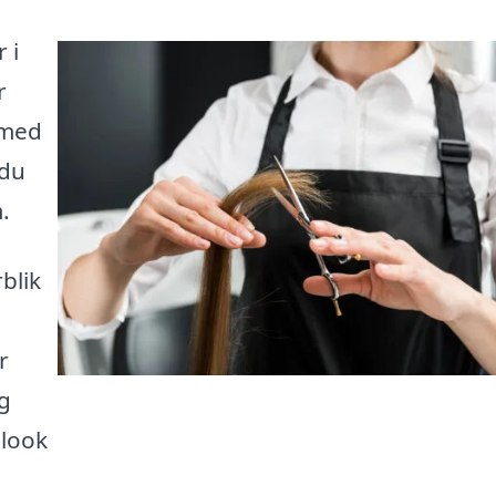
 i
r
 med
 du
.
blik
r
ig
 look