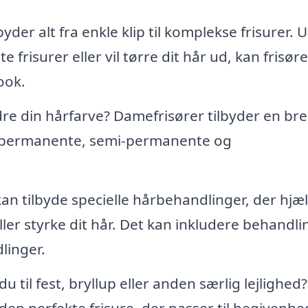
yder alt fra enkle klip til komplekse frisurer. 
e frisurer eller vil tørre dit hår ud, kan frisør
ook.
re din hårfarve? Damefrisører tilbyder en br
er permanente, semi-permanente og
kan tilbyde specielle hårbehandlinger, der hjæ
ller styrke dit hår. Det kan inkludere behandli
linger.
du til fest, bryllup eller anden særlig lejlighed
en perfekte frisure, der passer til begivenhe