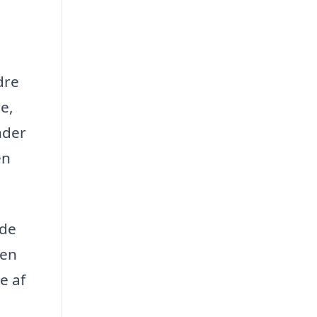
dre
e,
nder
en
ede
 en
e af