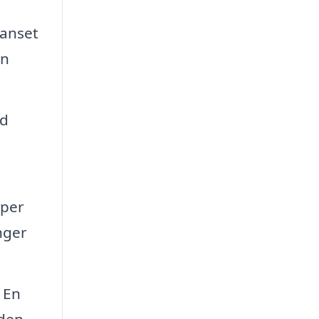
Uanset
en
ed
lper
nger
? En
den.