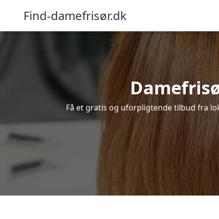
Find-damefrisør.dk
Damefrisør
Få et gratis og uforpligtende tilbud fra l