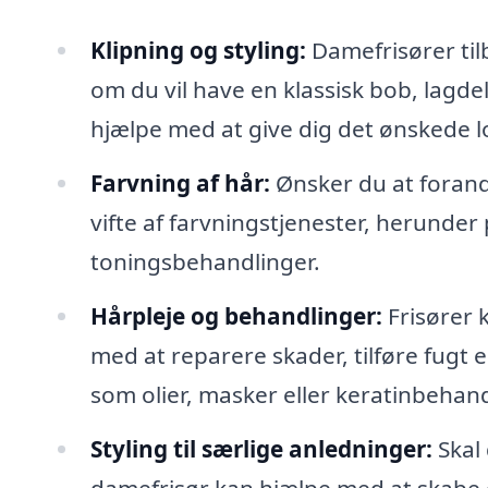
Klipning og styling:
Damefrisører tilb
om du vil have en klassisk bob, lagdelt
hjælpe med at give dig det ønskede l
Farvning af hår:
Ønsker du at forand
vifte af farvningstjenester, herund
toningsbehandlinger.
Hårpleje og behandlinger:
Frisører 
med at reparere skader, tilføre fugt e
som olier, masker eller keratinbehand
Styling til særlige anledninger:
Skal 
damefrisør kan hjælpe med at skabe d