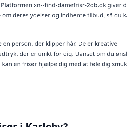
. Platformen xn--find-damefrisr-2qb.dk giver d
se om deres ydelser og indhente tilbud, så du 
 en person, der klipper hår. De er kreative
dtryk, der er unikt for dig. Uanset om du øns
r, kan en frisør hjælpe dig med at føle dig smu
sør i Karleby?