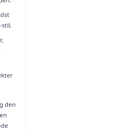
edst
stil.
r,
e
ekter
og den
ren
ode