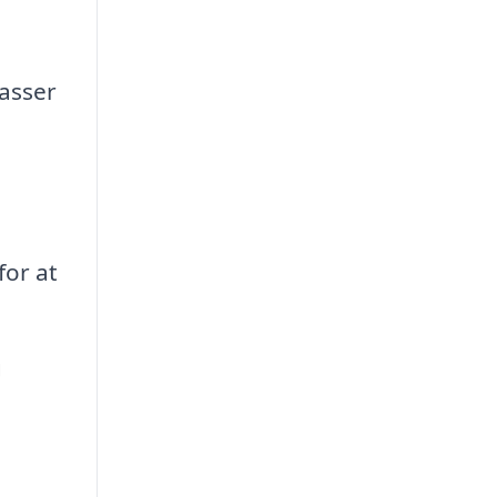
passer
for at
g