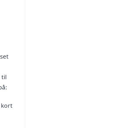
set
til
på:
 kort