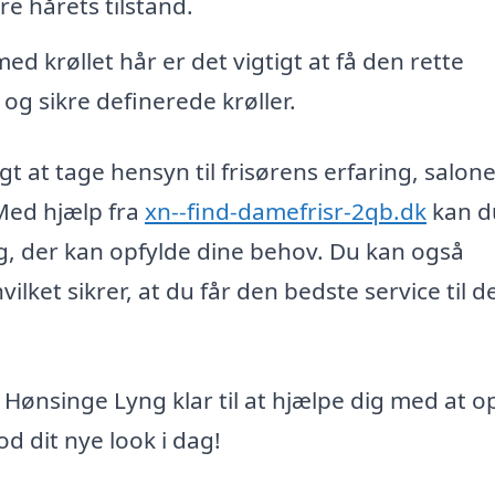
re hårets tilstand.
d krøllet hår er det vigtigt at få den rette
 og sikre definerede krøller.
gt at tage hensyn til frisørens erfaring, salon
Med hjælp fra
xn--find-damefrisr-2qb.dk
kan d
g, der kan opfylde dine behov. Du kan også
lket sikrer, at du får den bedste service til d
Hønsinge Lyng klar til at hjælpe dig med at 
d dit nye look i dag!