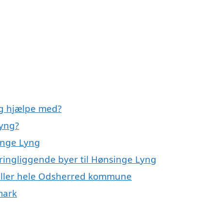
ng hjælpe med?
Lyng?
inge Lyng
kringliggende byer til Hønsinge Lyng
 eller hele Odsherred kommune
mark