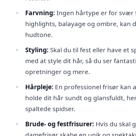
Farvning:
Ingen hårtype er for svær f
highlights, balayage og ombre, kan d
hudtone.
Styling:
Skal du til fest eller have e
med at style dit hår, så du ser fantasti
opretninger og mere.
Hårpleje:
En professionel frisør kan 
holde dit hår sundt og glansfuldt, 
spaltede spidser.
Brude- og festfrisurer:
Hvis du skal g
damefrisør skabe en unik og spektakul