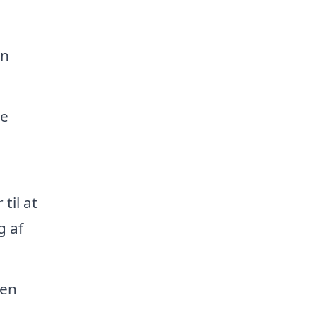
in
pe
,
til at
g af
 en