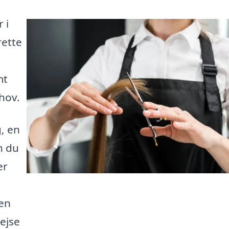
 i
rette
mt
ehov.
, en
n du
er
den
rejse