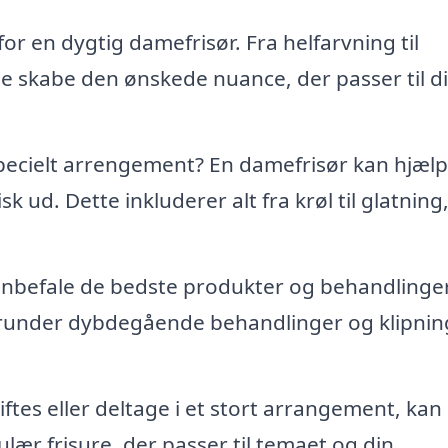
or en dygtig damefrisør. Fra helfarvning til
e skabe den ønskede nuance, der passer til d
t specielt arrengement? En damefrisør kan hjæl
sk ud. Dette inkluderer alt fra krøl til glatning
anbefale de bedste produkter og behandlinger 
herunder dybdegående behandlinger og klipnin
iftes eller deltage i et stort arrangement, kan
ær frisure, der passer til temaet og din