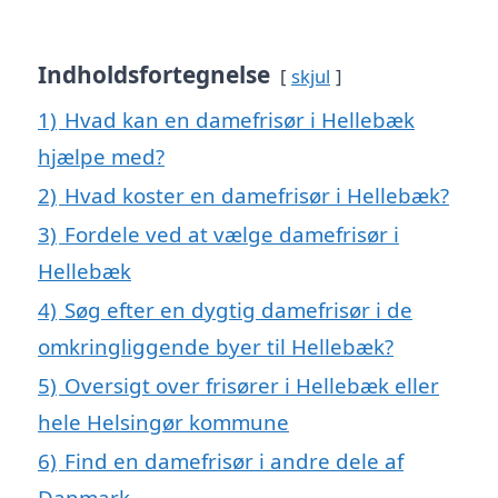
Indholdsfortegnelse
skjul
1)
Hvad kan en damefrisør i Hellebæk
hjælpe med?
2)
Hvad koster en damefrisør i Hellebæk?
3)
Fordele ved at vælge damefrisør i
Hellebæk
4)
Søg efter en dygtig damefrisør i de
omkringliggende byer til Hellebæk?
5)
Oversigt over frisører i Hellebæk eller
hele Helsingør kommune
6)
Find en damefrisør i andre dele af
Danmark