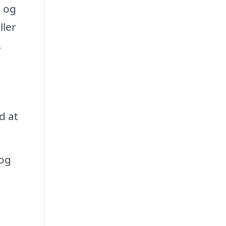
g og
ller
.
d at
 og