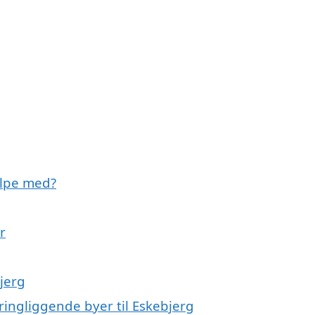
ælpe med?
r
jerg
ringliggende byer til Eskebjerg