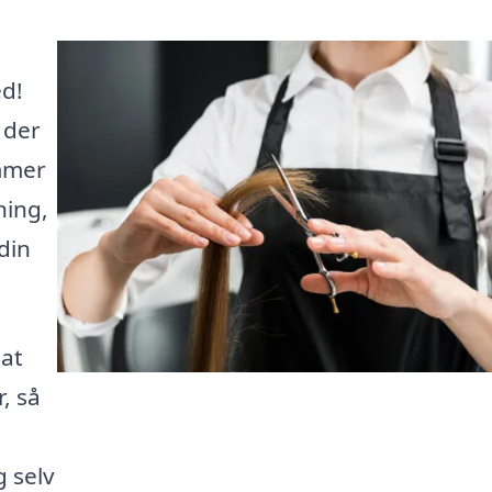
ed!
 der
ømmer
ning,
din
 at
r, så
g selv