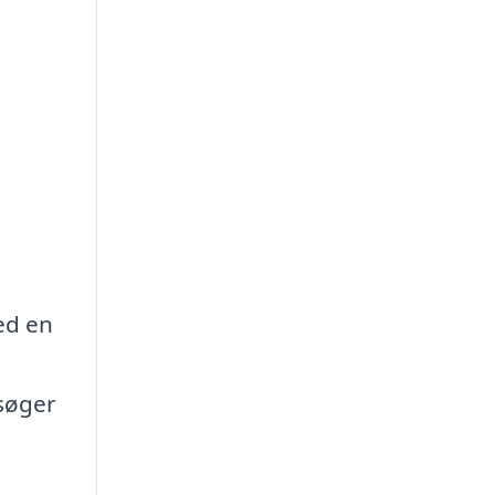
ed en
esøger