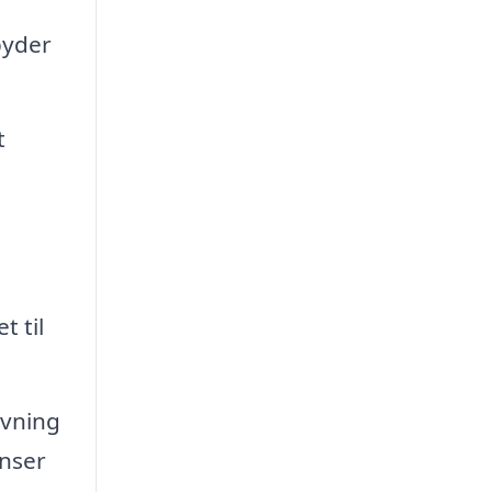
byder
t
t til
rvning
enser