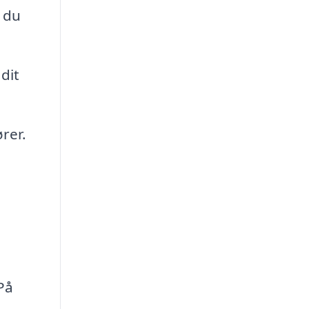
s du
dit
rer.
På