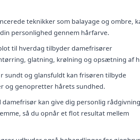
avancerede teknikker som balayage og ombre, k
din personlighed gennem hårfarve.
 blot til hverdag tilbyder damefrisører
øntørring, glatning, krølning og opsætning af h
år sundt og glansfuldt kan frisøren tilbyde
jer og genopretter hårets sundhed.
l damefrisør kan give dig personlig rådgivnin
jemme, så du opnår et flot resultat mellem
sører udbyder også behandlinger for øjenbry