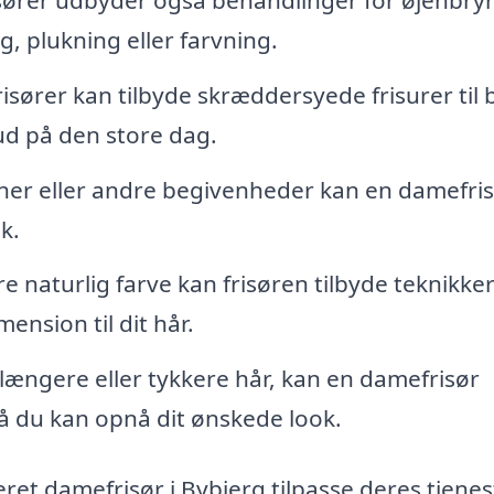
g, plukning eller farvning.
isører kan tilbyde skræddersyede frisurer til
ud på den store dag.
tioner eller andre begivenheder kan en damefri
k.
re naturlig farve kan frisøren tilbyde teknikke
ension til dit hår.
ængere eller tykkere hår, kan en damefrisør
 så du kan opnå dit ønskede look.
ret damefrisør i Bybjerg tilpasse deres tjenest