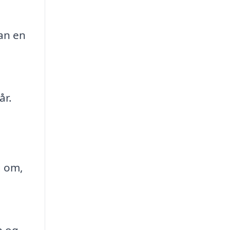
an en
år.
g om,
n og