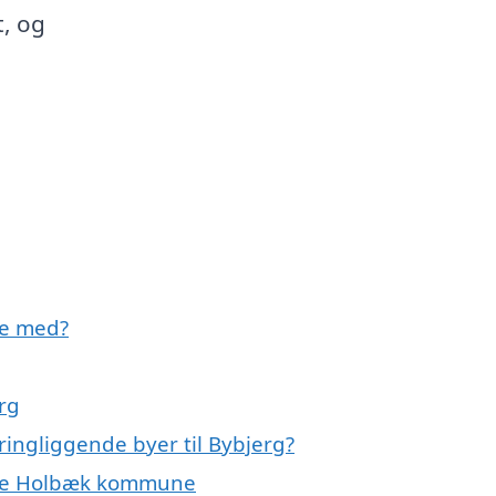
t, og
pe med?
rg
ringliggende byer til Bybjerg?
 hele Holbæk kommune