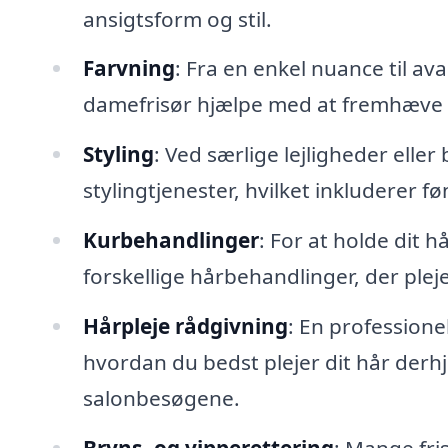
ansigtsform og stil.
Farvning
: Fra en enkel nuance til 
damefrisør hjælpe med at fremhæve 
Styling
: Ved særlige lejligheder eller
stylingtjenester, hvilket inkluderer f
Kurbehandlinger
: For at holde dit h
forskellige hårbehandlinger, der ple
Hårpleje rådgivning
: En professione
hvordan du bedst plejer dit hår derh
salonbesøgene.
Bryns- og vipperettering
: Mange fri