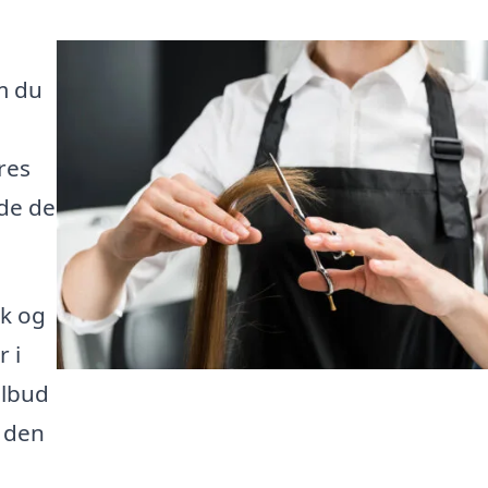
m du
ores
nde de
ok og
 i
ilbud
e den