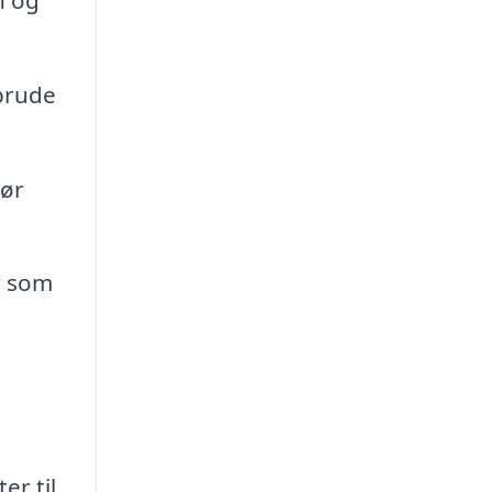
 brude
sør
r som
er til