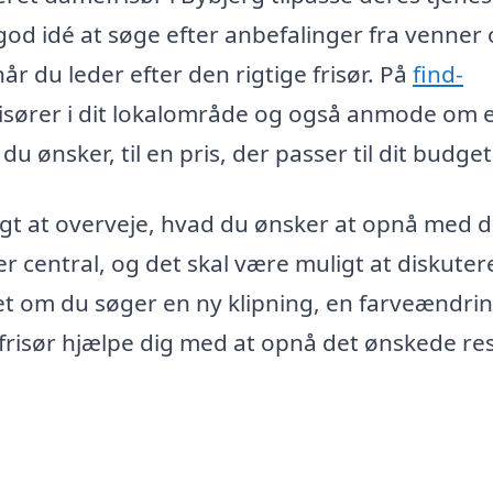
god idé at søge efter anbefalinger fra venner
når du leder efter den rigtige frisør. På
find-
sører i dit lokalområde og også anmode om 
u ønsker, til en pris, der passer til dit budget
igt at overveje, hvad du ønsker at opnå med d
 central, og det skal være muligt at diskuter
set om du søger en ny klipning, en farveændri
mefrisør hjælpe dig med at opnå det ønskede re