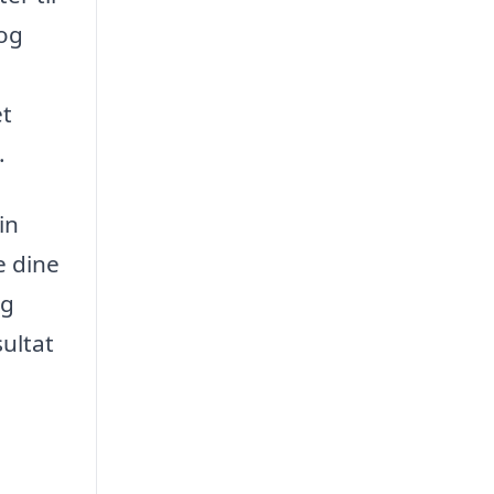
 og
et
.
in
e dine
ng
sultat