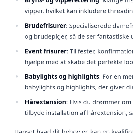
vipper, hvilket kan inkludere threadin
Brudefrisurer
: Specialiserede damefr
og brudepiger, så de ser fantastiske 
Event frisurer
: Til fester, konfirma
hjælpe med at skabe det perfekte loo
Babylights og highlights
: For en me
babylights og highlights, der giver dim
Hårextension
: Hvis du drømmer om l
tilbyde installation af hårextension,
Uanset hvad dit behov er, kan en kvalifice