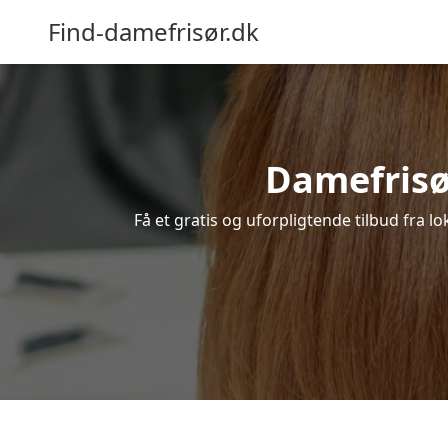
Find-damefrisør.dk
Damefrisør
Få et gratis og uforpligtende tilbud fra l