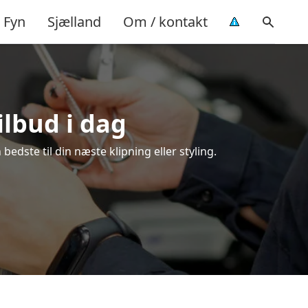
Fyn
Sjælland
Om / kontakt
ilbud i dag
edste til din næste klipning eller styling.