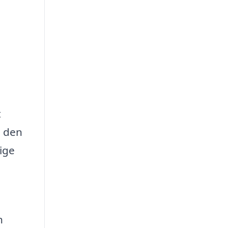
t
å den
ige
n