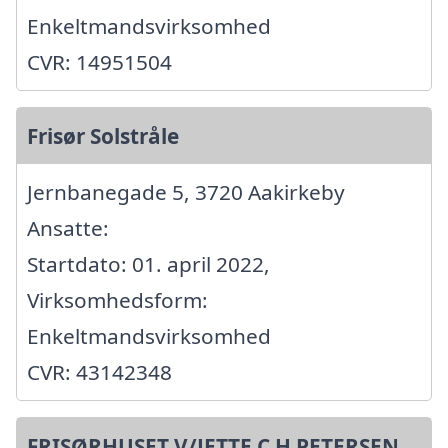
Enkeltmandsvirksomhed
CVR: 14951504
Frisør Solstråle
Jernbanegade 5, 3720 Aakirkeby
Ansatte:
Startdato: 01. april 2022,
Virksomhedsform:
Enkeltmandsvirksomhed
CVR: 43142348
FRISØRHUSET V/JETTE C H PETERSEN