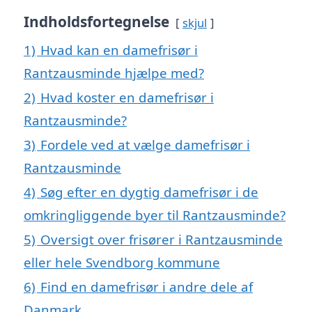
Indholdsfortegnelse
skjul
1)
Hvad kan en damefrisør i
Rantzausminde hjælpe med?
2)
Hvad koster en damefrisør i
Rantzausminde?
3)
Fordele ved at vælge damefrisør i
Rantzausminde
4)
Søg efter en dygtig damefrisør i de
omkringliggende byer til Rantzausminde?
5)
Oversigt over frisører i Rantzausminde
eller hele Svendborg kommune
6)
Find en damefrisør i andre dele af
Danmark